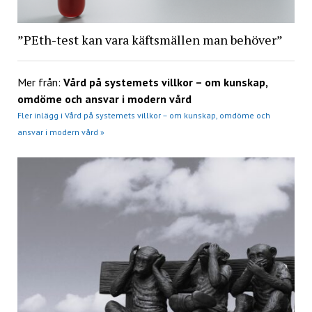
”PEth-test kan vara käftsmällen man behöver”
Mer från:
Vård på systemets villkor – om kunskap,
omdöme och ansvar i modern vård
Fler inlägg i Vård på systemets villkor – om kunskap, omdöme och
ansvar i modern vård »