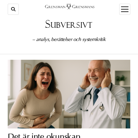
öppna
meny
Subversivt
– analys, berättelser och systemkritik
Det är inte okunskap