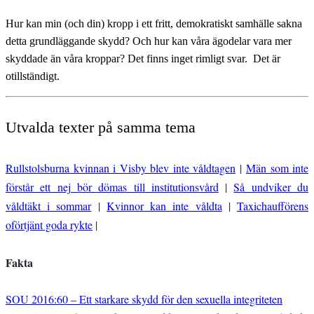
Hur kan min (och din) kropp i ett fritt, demokratiskt samhälle sakna
detta grundläggande skydd? Och hur kan våra ägodelar vara mer
skyddade än våra kroppar? Det finns inget rimligt svar. Det är
otillständigt.
Utvalda texter på samma tema
Rullstolsburna kvinnan i Visby blev inte våldtagen
|
Män som inte
förstår ett nej bör dömas till institutionsvård
|
Så undviker du
våldtäkt i sommar
|
Kvinnor kan inte våldta
|
Taxichaufförens
oförtjänt goda rykte
|
Fakta
SOU 2016:60 – Ett starkare skydd för den sexuella integriteten