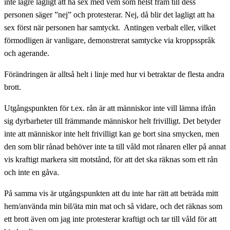
inte lägre lagligt att ha sex med vem som helst fram till dess
personen säger ”nej” och protesterar. Nej, då blir det lagligt att ha
sex först när personen har samtyckt. Antingen verbalt eller, vilket
förmodligen är vanligare, demonstrerat samtycke via kroppsspråk
och agerande.
Förändringen är alltså helt i linje med hur vi betraktar de flesta andra
brott.
Utgångspunkten för t.ex. rån är att människor inte vill lämna ifrån
sig dyrbarheter till främmande människor helt frivilligt. Det betyder
inte att människor inte helt frivilligt kan ge bort sina smycken, men
den som blir rånad behöver inte ta till våld mot rånaren eller på annat
vis kraftigt markera sitt motstånd, för att det ska räknas som ett rån
och inte en gåva.
På samma vis är utgångspunkten att du inte har rätt att beträda mitt
hem/använda min bil/äta min mat och så vidare, och det räknas som
ett brott även om jag inte protesterar kraftigt och tar till våld för att