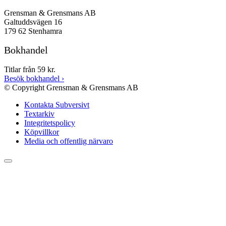
Grensman & Grensmans AB
Galtuddsvägen 16
179 62 Stenhamra
Bokhandel
Titlar från 59 kr.
Besök bokhandel
›
© Copyright Grensman & Grensmans AB
Kontakta Subversivt
Textarkiv
Integritetspolicy
Köpvillkor
Media och offentlig närvaro
Rulla
till
toppen