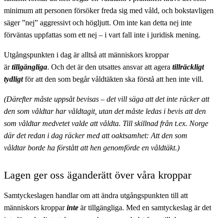
minimum att personen försöker freda sig med våld, och bokstavligen
säger ”nej” aggressivt och högljutt. Om inte kan detta nej inte
förväntas uppfattas som ett nej – i vart fall inte i juridisk mening.
Utgångspunkten i dag är alltså att människors kroppar
är
tillgängliga
. Och det är den utsattes ansvar att agera
tillräckligt
tydligt
för att den som begår våldtäkten ska förstå att hen inte vill.
(Därefter måste uppsåt bevisas – det vill säga att det inte räcker att
den som våldtar har våldtagit, utan det måste ledas i bevis att den
som våldtar medvetet valde att våldta. Till skillnad från t.ex. Norge
där det redan i dag räcker med att oaktsamhet: Att den som
våldtar borde ha förstått att hen genomförde en våldtäkt.)
Lagen ger oss äganderätt över våra kroppar
Samtyckeslagen handlar om att ändra utgångspunkten till att
människors kroppar
inte
är tillgängliga. Med en samtyckeslag är det