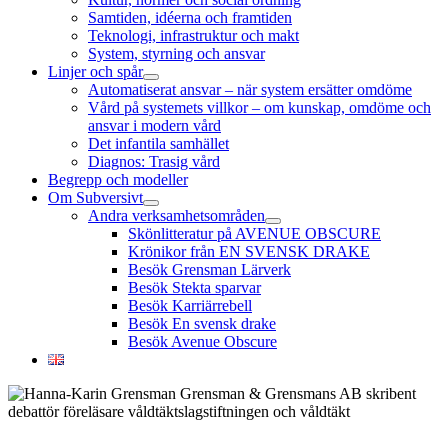
Samtiden, idéerna och framtiden
Teknologi, infrastruktur och makt
System, styrning och ansvar
Linjer och spår
öppna
Automatiserat ansvar – när system ersätter omdöme
meny
Vård på systemets villkor – om kunskap, omdöme och
ansvar i modern vård
Det infantila samhället
Diagnos: Trasig vård
Begrepp och modeller
Om Subversivt
öppna
Andra verksamhetsområden
meny
öppna
Skönlitteratur på AVENUE OBSCURE
meny
Krönikor från EN SVENSK DRAKE
Besök Grensman Lärverk
Besök Stekta sparvar
Besök Karriärrebell
Besök En svensk drake
Besök Avenue Obscure