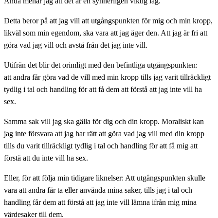
Ändå menar jag att det är en synnerligen viktig lag.
Detta beror på att jag vill att utgångspunkten för mig och min kropp,
likväl som min egendom, ska vara att jag äger den. Att jag är fri att
göra vad jag vill och avstå från det jag inte vill.
Utifrån det blir det orimligt med den befintliga utgångspunkten:
att andra får göra vad de vill med min kropp tills jag varit tillräckligt
tydlig i tal och handling för att få dem att förstå att jag inte vill ha
sex.
Samma sak vill jag ska gälla för dig och din kropp. Moraliskt kan
jag inte försvara att jag har rätt att göra vad jag vill med din kropp
tills du varit tillräckligt tydlig i tal och handling för att få mig att
förstå att du inte vill ha sex.
Eller, för att följa min tidigare liknelser: Att utgångspunkten skulle
vara att andra får ta eller använda mina saker, tills jag i tal och
handling får dem att förstå att jag inte vill lämna ifrån mig mina
värdesaker till dem.