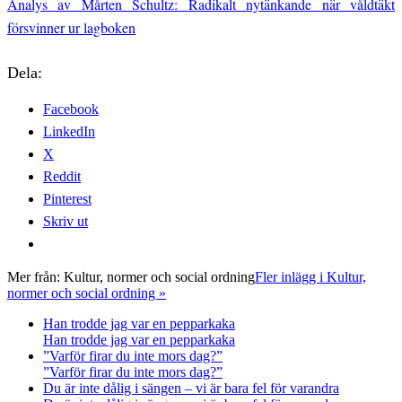
Analys av Mårten Schultz: Radikalt nytänkande när våldtäkt
försvinner ur lagboken
Dela:
Facebook
LinkedIn
X
Reddit
Pinterest
Skriv ut
Mer från:
Kultur, normer och social ordning
Fler inlägg i Kultur,
normer och social ordning »
Han trodde jag var en pepparkaka
Han trodde jag var en pepparkaka
”Varför firar du inte mors dag?”
”Varför firar du inte mors dag?”
Du är inte dålig i sängen – vi är bara fel för varandra