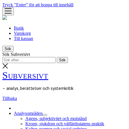
Tryck ”Enter” för att hoppa till innehåll
öppna
meny
Butik
Varukorg
Till kassan
Sök
Sök Subversivt
Subversivt
– analys, berättelser och systemkritik
Tillbaka
Analysområden
öppna
Agens, subjektivitet och motstånd
meny
Kropp, sjukdom och välfärdsstatens praktik
Kultur, normer och social ordning