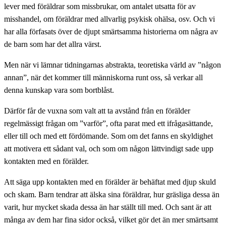
lever med föräldrar som missbrukar, om antalet utsatta för av
misshandel, om föräldrar med allvarlig psykisk ohälsa, osv. Och vi
har alla förfasats över de djupt smärtsamma historierna om några av
de barn som har det allra värst.
Men när vi lämnar tidningarnas abstrakta, teoretiska värld av ”någon
annan”, när det kommer till människorna runt oss, så verkar all
denna kunskap vara som bortblåst.
Därför får de vuxna som valt att ta avstånd från en förälder
regelmässigt frågan om ”varför”, ofta parat med ett ifrågasättande,
eller till och med ett fördömande. Som om det fanns en skyldighet
att motivera ett sådant val, och som om någon lättvindigt sade upp
kontakten med en förälder.
Att säga upp kontakten med en förälder är behäftat med djup skuld
och skam. Barn tendrar att älska sina föräldrar, hur gräsliga dessa än
varit, hur mycket skada dessa än har ställt till med. Och sant är att
många av dem har fina sidor också, vilket gör det än mer smärtsamt