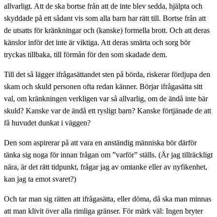
allvarligt. Att de ska bortse från att de inte blev sedda, hjälpta och
skyddade på ett sådant vis som alla barn har rätt till. Bortse från att
de utsatts för kränkningar och (kanske) formella brott. Och att deras
känslor inför det inte är viktiga. Att deras smärta och sorg bör
tryckas tillbaka, till förmån för den som skadade dem.
Till det så lägger ifrågasättandet sten på börda, riskerar fördjupa den
skam och skuld personen ofta redan känner. Börjar ifrågasätta sitt
val, om kränkningen verkligen var så allvarlig, om de ändå inte bär
skuld? Kanske var de ändå ett rysligt barn? Kanske förtjänade de att
få huvudet dunkat i väggen?
Den som aspirerar på att vara en anständig människa bör därför
tänka sig noga för innan frågan om ”varför” ställs. (Är jag tillräckligt
nära, är det rätt tidpunkt, frågar jag av omtanke eller av nyfikenhet,
kan jag ta emot svaret?)
Och tar man sig rätten att ifrågasätta, eller döma, då ska man minnas
att man klivit över alla rimliga gränser. För märk väl: Ingen bryter