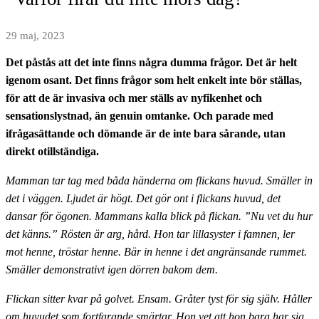
29 maj, 2023
Det påstås att det inte finns några dumma frågor. Det är helt
igenom osant. Det finns frågor som helt enkelt inte bör ställas,
för att de är invasiva och mer ställs av nyfikenhet och
sensationslystnad, än genuin omtanke. Och parade med
ifrågasättande och dömande är de inte bara sårande, utan
direkt otillständiga.
Mamman tar tag med båda händerna om flickans huvud. Smäller in
det i väggen. Ljudet är högt. Det gör ont i flickans huvud, det
dansar för ögonen. Mammans kalla blick på flickan. ”Nu vet du hur
det känns.” Rösten är arg, hård. Hon tar lillasyster i famnen, ler
mot henne, tröstar henne. Bär in henne i det angränsande rummet.
Smäller demonstrativt igen dörren bakom dem.
Flickan sitter kvar på golvet. Ensam. Gråter tyst för sig själv. Håller
om huvudet som fortfarande smärtar. Hon vet att hon bara har sig