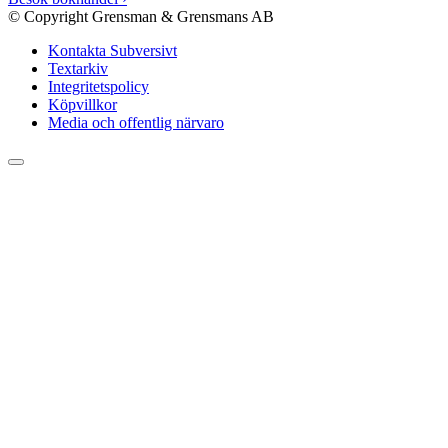
© Copyright Grensman & Grensmans AB
Kontakta Subversivt
Textarkiv
Integritetspolicy
Köpvillkor
Media och offentlig närvaro
Rulla
till
toppen