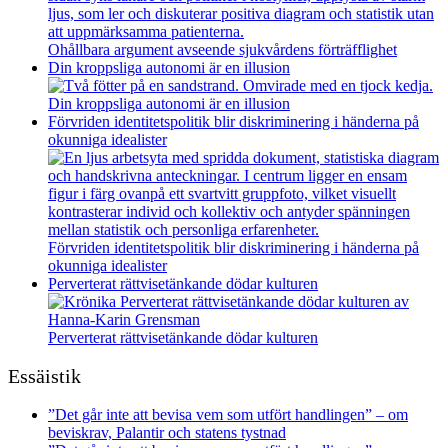
Ohållbara argument avseende sjukvårdens förträfflighet
Din kroppsliga autonomi är en illusion
Din kroppsliga autonomi är en illusion
Förvriden identitetspolitik blir diskriminering i händerna på
okunniga idealister
Förvriden identitetspolitik blir diskriminering i händerna på
okunniga idealister
Perverterat rättvisetänkande dödar kulturen
Perverterat rättvisetänkande dödar kulturen
Essäistik
”Det går inte att bevisa vem som utfört handlingen” – om
beviskrav, Palantir och statens tystnad