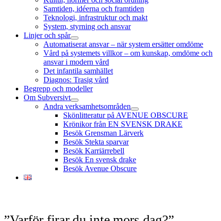
Samtiden, idéerna och framtiden
Teknologi, infrastruktur och makt
System, styrning och ansvar
Linjer och spår
öppna
Automatiserat ansvar – när system ersätter omdöme
meny
Vård på systemets villkor – om kunskap, omdöme och
ansvar i modern vård
Det infantila samhället
Diagnos: Trasig vård
Begrepp och modeller
Om Subversivt
öppna
Andra verksamhetsområden
meny
öppna
Skönlitteratur på AVENUE OBSCURE
meny
Krönikor från EN SVENSK DRAKE
Besök Grensman Lärverk
Besök Stekta sparvar
Besök Karriärrebell
Besök En svensk drake
Besök Avenue Obscure
”Varför firar du inte mors dag?”