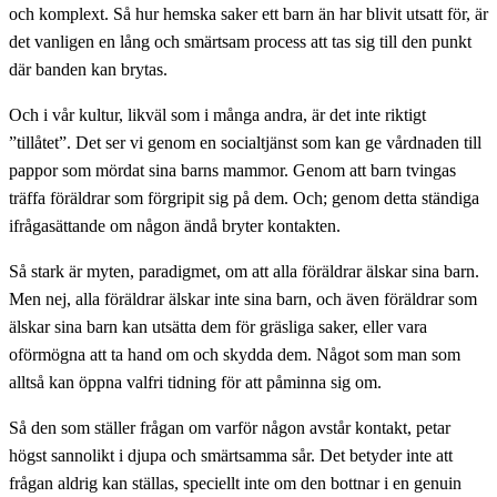
och komplext. Så hur hemska saker ett barn än har blivit utsatt för, är
det vanligen en lång och smärtsam process att tas sig till den punkt
där banden kan brytas.
Och i vår kultur, likväl som i många andra, är det inte riktigt
”tillåtet”. Det ser vi genom en socialtjänst som kan ge vårdnaden till
pappor som mördat sina barns mammor. Genom att barn tvingas
träffa föräldrar som förgripit sig på dem. Och; genom detta ständiga
ifrågasättande om någon ändå bryter kontakten.
Så stark är myten, paradigmet, om att alla föräldrar älskar sina barn.
Men nej, alla föräldrar älskar inte sina barn, och även föräldrar som
älskar sina barn kan utsätta dem för gräsliga saker, eller vara
oförmögna att ta hand om och skydda dem. Något som man som
alltså kan öppna valfri tidning för att påminna sig om.
Så den som ställer frågan om varför någon avstår kontakt, petar
högst sannolikt i djupa och smärtsamma sår. Det betyder inte att
frågan aldrig kan ställas, speciellt inte om den bottnar i en genuin