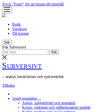
Tryck ”Enter” för att hoppa till innehåll
öppna
meny
Butik
Varukorg
Till kassan
Sök
Sök Subversivt
Subversivt
– analys, berättelser och systemkritik
Tillbaka
Analysområden
öppna
Agens, subjektivitet och motstånd
meny
Kropp, sjukdom och välfärdsstatens praktik
Kultur, normer och social ordning