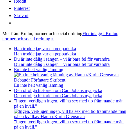
Reddit
Pinterest
Skriv ut
Mer från:
Kultur, normer och social ordning
Fler inlägg i Kultur,
normer och social ordning »
Han trodde jag var en pepparkaka
Han trodde jag var en pepparkaka
Du är inte dålig i sängen – vi är bara fel för varandra
Du är inte dålig i sängen – vi är bara fel för varandra
En inte helt vanlig lämning
En inte helt vanlig lämning
Den otroliga historien om Carl-Johans nya jacka
Den otroliga historien om Carl-Johans nya jacka
”Ingen, verkligen ingen, vill ha sex med tio främmande män
på en kväll.”
”Ingen, verkligen ingen, vill ha sex med tio främmande män
på en kväll.”