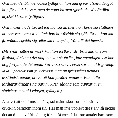
Och med det blir det också tydligt att hon aldrig var älskad. Något
hon för all del visste, men de egna barnen gjorde det så oändligt
mycket klarare, tydligare.
Och flickan hade tur, det tog många år, men hon lärde sig slutligen
att hon var utan skuld. Och hon har förlåtit sig själv för att hon inte
förmådda skydda sig, eller sin lillasyster, från allt det hemska.
(Men när natten är mörk kan hon fortfarande, trots alla år som
förflutit, tänka att det nog inte var så farligt, inte egentligen. Att hon
nog förtjänade det ändå. För vissa sår … vissa sår vill aldrig riktigt
läka. Speciellt som folk envisas med att ifrågasätta hennas
avståndstagande, kräva att hon förlåter modern. För ”alla
föräldrar älskar sina barn”. Även sådana som dunkar in en
sjuårings huvud i väggen, tydligen.)
Alla vet att det finns en lång rad människor som bär sår av en
olycklig barndom inom sig. Har man inte upplevt det själv, så räcker
det att öppna valfri tidning för att få torra fakta om antalet barn som