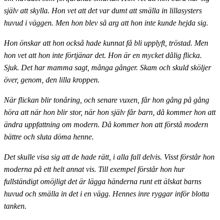
själv att skylla. Hon vet att det var dumt att smälla in lillasysters
huvud i väggen. Men hon blev så arg att hon inte kunde hejda sig.
Hon önskar att hon också hade kunnat få bli upplyft, tröstad. Men
hon vet att hon inte förtjänar det. Hon är en mycket dålig flicka.
Sjuk. Det har mamma sagt, många gånger. Skam och skuld sköljer
över, genom, den lilla kroppen.
När flickan blir tonåring, och senare vuxen, får hon gång på gång
höra att när hon blir stor, när hon själv får barn, då kommer hon att
ändra uppfattning om modern. Då kommer hon att förstå modern
bättre och sluta döma henne.
Det skulle visa sig att de hade rätt, i alla fall delvis. Visst förstår hon
moderna på ett helt annat vis. Till exempel förstår hon hur
fullständigt omöjligt det är lägga händerna runt ett älskat barns
huvud och smälla in det i en vägg. Hennes inre ryggar inför blotta
tanken.