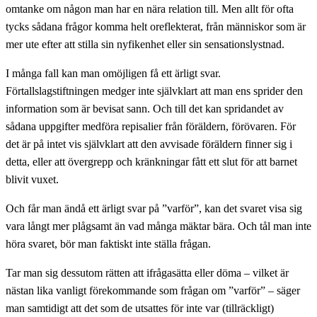
omtanke om någon man har en nära relation till. Men allt för ofta
tycks sådana frågor komma helt oreflekterat, från människor som är
mer ute efter att stilla sin nyfikenhet eller sin sensationslystnad.
I många fall kan man omöjligen få ett ärligt svar.
Förtallslagstiftningen medger inte självklart att man ens sprider den
information som är bevisat sann. Och till det kan spridandet av
sådana uppgifter medföra repisalier från föräldern, förövaren. För
det är på intet vis självklart att den avvisade föräldern finner sig i
detta, eller att övergrepp och kränkningar fått ett slut för att barnet
blivit vuxet.
Och får man ändå ett ärligt svar på ”varför”, kan det svaret visa sig
vara långt mer plågsamt än vad många mäktar bära. Och tål man inte
höra svaret, bör man faktiskt inte ställa frågan.
Tar man sig dessutom rätten att ifrågasätta eller döma – vilket är
nästan lika vanligt förekommande som frågan om ”varför” – säger
man samtidigt att det som de utsattes för inte var (tillräckligt)