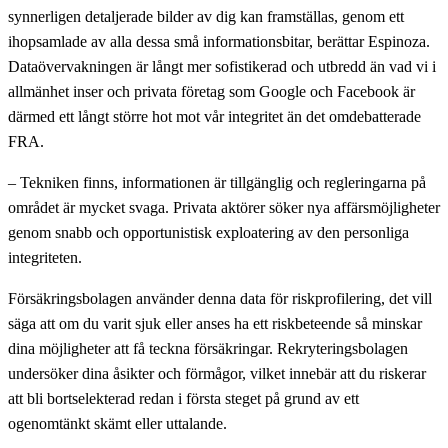
synnerligen detaljerade bilder av dig kan framställas, genom ett
ihopsamlade av alla dessa små informationsbitar, berättar Espinoza.
Dataövervakningen är långt mer sofistikerad och utbredd än vad vi i
allmänhet inser och privata företag som Google och Facebook är
därmed ett långt större hot mot vår integritet än det omdebatterade
FRA.
– Tekniken finns, informationen är tillgänglig och regleringarna på
området är mycket svaga. Privata aktörer söker nya affärsmöjligheter
genom snabb och opportunistisk exploatering av den personliga
integriteten.
Försäkringsbolagen använder denna data för riskprofilering, det vill
säga att om du varit sjuk eller anses ha ett riskbeteende så minskar
dina möjligheter att få teckna försäkringar. Rekryteringsbolagen
undersöker dina åsikter och förmågor, vilket innebär att du riskerar
att bli bortselekterad redan i första steget på grund av ett
ogenomtänkt skämt eller uttalande.