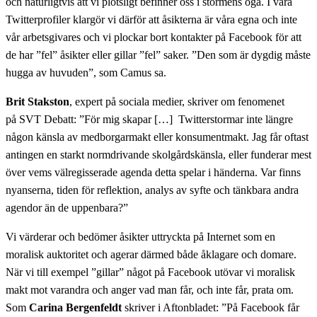
och naturligtvis att vi plötsligt befinner oss i stormens öga. I våra
Twitterprofiler klargör vi därför att åsikterna är våra egna och inte
vår arbetsgivares och vi plockar bort kontakter på Facebook för att
de har ”fel” åsikter eller gillar ”fel” saker. ”Den som är dygdig måste
hugga av huvuden”, som Camus sa.
Brit Stakston
, expert på sociala medier, skriver om fenomenet
på SVT Debatt: ”För mig skapar […] Twitterstormar inte längre
någon känsla av medborgarmakt eller konsumentmakt. Jag får oftast
antingen en starkt normdrivande skolgårdskänsla, eller funderar mest
över vems välregisserade agenda detta spelar i händerna. Var finns
nyanserna, tiden för reflektion, analys av syfte och tänkbara andra
agendor än de uppenbara?”
Vi värderar och bedömer åsikter uttryckta på Internet som en
moralisk auktoritet och agerar därmed både åklagare och domare.
När vi till exempel ”gillar” något på Facebook utövar vi moralisk
makt mot varandra och anger vad man får, och inte får, prata om.
Som
Carina Bergenfeldt
skriver i Aftonbladet: ”På Facebook får