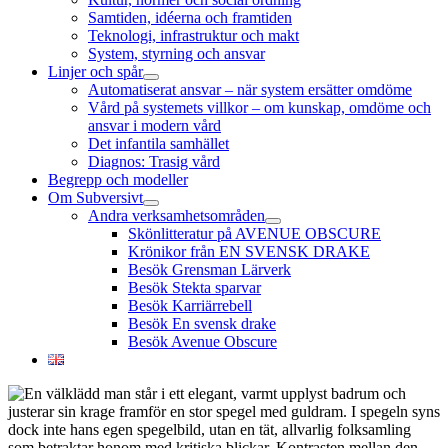
Samtiden, idéerna och framtiden
Teknologi, infrastruktur och makt
System, styrning och ansvar
Linjer och spår
öppna
Automatiserat ansvar – när system ersätter omdöme
meny
Vård på systemets villkor – om kunskap, omdöme och
ansvar i modern vård
Det infantila samhället
Diagnos: Trasig vård
Begrepp och modeller
Om Subversivt
öppna
Andra verksamhetsområden
meny
öppna
Skönlitteratur på AVENUE OBSCURE
meny
Krönikor från EN SVENSK DRAKE
Besök Grensman Lärverk
Besök Stekta sparvar
Besök Karriärrebell
Besök En svensk drake
Besök Avenue Obscure