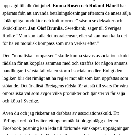
uppsagd till allmänt jubel.
Emma Rosén
och
Roland Hånell
har
spärrats från att använda betalningslösningar eftersom de anses sälja
”olämpliga produkter och kulturformer” såsom sexleksaker och
skräckfilmer.
Jan-Olof Brunila
, Swedbank, säger till Sveriges
Radio: ”Man kan kalla det moralcensur, eller så kan man kalla det
för ha en moralisk kompass som man verkar efter.”
Den ”moraliska kompassen” skulle kunna stavas associationsskuld –
rädslan för att kopplas samman med och straffas för någon annans
handlingar, i värsta fall via en storm i sociala medier. Enligt den
logiken blir det rimligt att ha regler mot allt som kan uppfattas som
stötande. Det är alltså företagens rädsla för att stå till svars för våra
omoraliska val som avgör vilka produkter och tjänster vi får sälja
och köpa i Sverige.
Även du och jag riskerar att drabbas av associationsskuld. Ett
förfluget ord på Twitter, ett ogenomtänkt blogginlägg eller en
Facebook-postning kan leda till förlorade vänskaper, uppsägningar