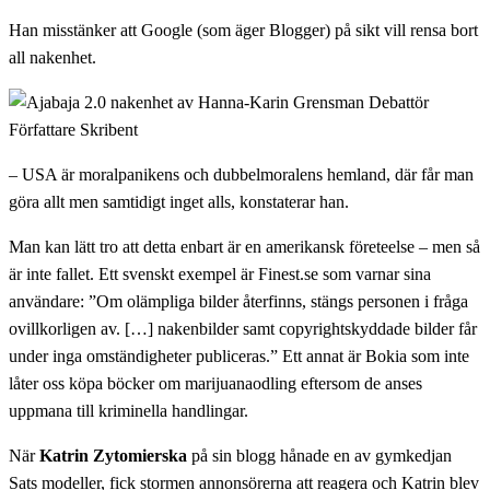
Han misstänker att Google (som äger Blogger) på sikt vill rensa bort
all nakenhet.
– USA är moralpanikens och dubbelmoralens hemland, där får man
göra allt men samtidigt inget alls, konstaterar han.
Man kan lätt tro att detta enbart är en amerikansk företeelse – men så
är inte fallet. Ett svenskt exempel är Finest.se som varnar sina
användare: ”Om olämpliga bilder återfinns, stängs personen i fråga
ovillkorligen av. […] nakenbilder samt copyrightskyddade bilder får
under inga omständigheter publiceras.” Ett annat är Bokia som inte
låter oss köpa böcker om marijuanaodling eftersom de anses
uppmana till kriminella handlingar.
När
Katrin Zytomierska
på sin blogg hånade en av gymkedjan
Sats modeller, fick stormen annonsörerna att reagera och Katrin blev