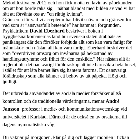
Melodifestivalen 2012 och hon fick motta en lavin av påpekanden
om att hon borde raka sig – näthat blandat med bilden av vad vi har
rätt att förvänta oss av ”en riktig kvinna”.
Gränserna för vad vi accepterar har blivit snävare och gränsen för
vad som är ”ansvarsfullt beteende” har hamnat i förgrunden.
Psykiatrikern
David Eberhard
beskriver i boken I
trygghetsnarkomanernas land hur svenska staten drabbats av
panikångest där den försöker förbjuda allt som kan vara farligt för
människor; och nästan allt kan vara farligt. Eberhard beskriver det
som ”överdriven omsorg om invånarna på bekostnad av
handlingsutrymme och frihet för den enskilde.” När nästan allt är
reglerat blir det oansvarigt föräldraskap att inte barnsäkra hela huset,
i stället för att låta barnet lära sig hantera farorna. Ett oansvarigt
föräldraskap som alla känner ett behov av att påpeka. Högt och
ljudligt.
Det utbredda användandet av sociala medier förstärker alltså
kontrollen och de traditionella värderingarna, menar
André
Jansson
, professor i medie- och kommunikationsvetenskap vid
universitetet i Karlstad. Därmed är de också en av orsakerna till
dagens nymoralistiska våg.
Du vaknar på morgonen, klär på dig och lägger mobilen i fickan