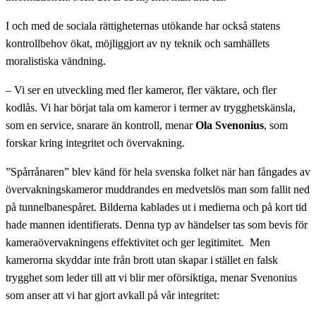
I och med de sociala rättigheternas utökande har också statens
kontrollbehov ökat, möjliggjort av ny teknik och samhällets
moralistiska vändning.
– Vi ser en utveckling med fler kameror, fler väktare, och fler
kodlås. Vi har börjat tala om kameror i termer av trygghetskänsla,
som en service, snarare än kontroll, menar
Ola Svenonius
, som
forskar kring integritet och övervakning.
”Spårrånaren” blev känd för hela svenska folket när han fångades av
övervakningskameror muddrandes en medvetslös man som fallit ned
på tunnelbanespåret. Bilderna kablades ut i medierna och på kort tid
hade mannen identifierats. Denna typ av händelser tas som bevis för
kameraövervakningens effektivitet och ger legitimitet. Men
kamerorna skyddar inte från brott utan skapar i stället en falsk
trygghet som leder till att vi blir mer oförsiktiga, menar Svenonius
som anser att vi har gjort avkall på vår integritet: