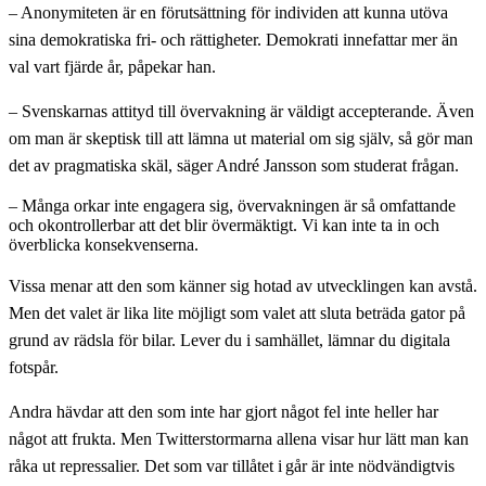
– Anonymiteten är en förutsättning för individen att kunna utöva
sina demokratiska fri- och rättigheter. Demokrati innefattar mer än
val vart fjärde år, påpekar han.
– Svenskarnas attityd till övervakning är väldigt accepterande. Även
om man är skeptisk till att lämna ut material om sig själv, så gör man
det av pragmatiska skäl, säger André Jansson som studerat frågan.
– Många orkar inte engagera sig, övervakningen är så omfattande
och okontrollerbar att det blir övermäktigt. Vi kan inte ta in och
överblicka konsekvenserna.
Vissa menar att den som känner sig hotad av utvecklingen kan avstå.
Men det valet är lika lite möjligt som valet att sluta beträda gator på
grund av rädsla för bilar. Lever du i samhället, lämnar du digitala
fotspår.
Andra hävdar att den som inte har gjort något fel inte heller har
något att frukta. Men Twitterstormarna allena visar hur lätt man kan
råka ut repressalier. Det som var tillåtet i går är inte nödvändigtvis