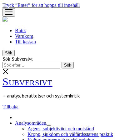
Tryck ”Enter” för att hoppa till innehåll
öppna
meny
Butik
Varukorg
Till kassan
Sök
Sök Subversivt
Subversivt
– analys, berättelser och systemkritik
Tillbaka
Analysområden
öppna
Agens, subjektivitet och motstånd
meny
Kropp, sjukdom och välfärdsstatens praktik
Kultur, normer och social ordning