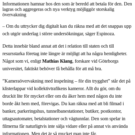
Informationen hamnar hos den som är beredd att betala för den. Den
lagras och aggregeras och nya verktyg möjliggör storskalig
övervakning
– Om du uttrycker dig digitalt kan du räkna med att det snappas upp
och utgör underlag i större undersökningar, säger Espinoza.
Detta innebär bland annat att det i relation till staten och till
resursstarka företag inte längre är möjligt att ha några hemligheter.
Något som vi, enligt
Mathias Klang
, forskare vid Göteborgs
universitet, faktiskt behöver få behålla för att må bra.
”Kameraövervakning med inspelning – för din trygghet” står det på
klisterlappar vid kollektivtrafikens kameror. Allt du gör, om du
druckit lite för mycket eller om du åker hem med någon du inte
borde åkt hem med, förevigas. Du kan räkna med att bli filmad i
banker, parkeringshus, tunnelbanestationer, butiker, postkontor,
uttagsautomater, betalstationer och vägtunnlar. Den som spelar in
filmerna får naturligtvis inte sälja vidare eller på annat vis använda
informationen. Men det är så mycket man inte får.