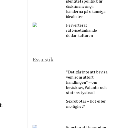
identitetspolitik blir
diskriminering i
händerna på okunniga
idealister
Perverterat
rättvisetänkande
dödar kulturen
r
Essäistik
”Det går inte att bevisa
vem som utfört
handlingen” – om
beviskrav, Palantir och
statens tystnad
Sexrobotar – hot eller
ch
möjlighet?
Konsten att luras utan