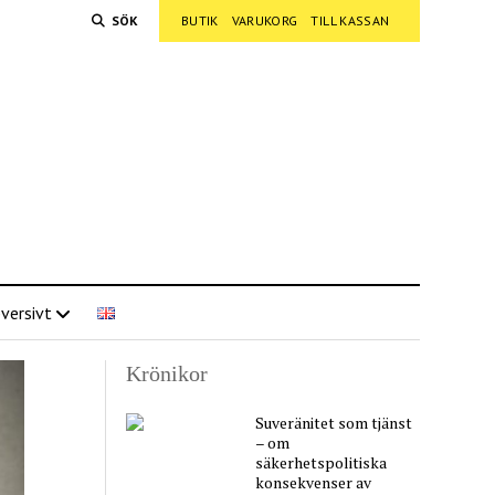
SÖK
BUTIK
VARUKORG
TILL KASSAN
versivt
Krönikor
Suveränitet som tjänst
– om
säkerhetspolitiska
konsekvenser av