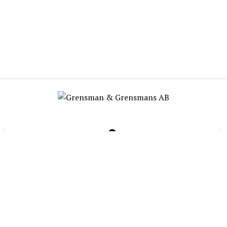
Post- och besöksadress
Grensman & Grensmans AB
Galtuddsvägen 16
179 62 Stenhamra