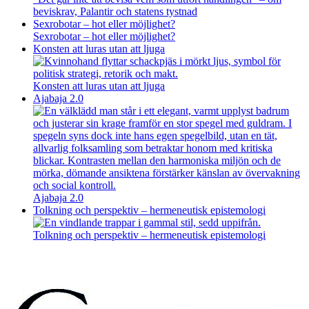
beviskrav, Palantir och statens tystnad
Sexrobotar – hot eller möjlighet?
Sexrobotar – hot eller möjlighet?
Konsten att luras utan att ljuga
Konsten att luras utan att ljuga
Ajabaja 2.0
Ajabaja 2.0
Tolkning och perspektiv – hermeneutisk epistemologi
Tolkning och perspektiv – hermeneutisk epistemologi