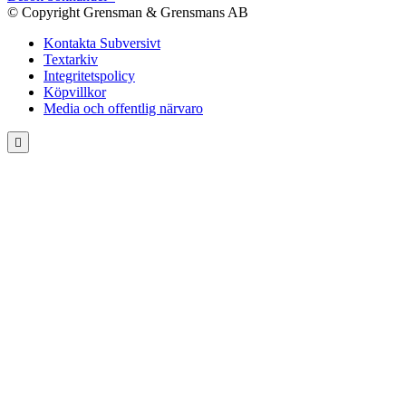
© Copyright Grensman & Grensmans AB
Kontakta Subversivt
Textarkiv
Integritetspolicy
Köpvillkor
Media och offentlig närvaro
Rulla
till
toppen