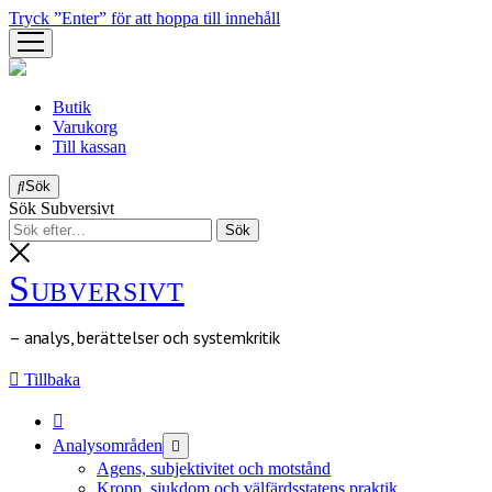
Tryck ”Enter” för att hoppa till innehåll
öppna
meny
Butik
Varukorg
Till kassan
Sök
Sök Subversivt
Subversivt
– analys, berättelser och systemkritik
Tillbaka
öppna
Analysområden
meny
Agens, subjektivitet och motstånd
Kropp, sjukdom och välfärdsstatens praktik