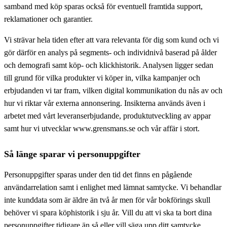
samband med köp sparas också för eventuell framtida support,
reklamationer och garantier.
Vi strävar hela tiden efter att vara relevanta för dig som kund och vi
gör därför en analys på segments- och individnivå baserad på ålder
och demografi samt köp- och klickhistorik. Analysen ligger sedan
till grund för vilka produkter vi köper in, vilka kampanjer och
erbjudanden vi tar fram, vilken digital kommunikation du nås av och
hur vi riktar vår externa annonsering. Insikterna används även i
arbetet med vårt leveranserbjudande, produktutveckling av appar
samt hur vi utvecklar www.grensmans.se och vår affär i stort.
Så länge sparar vi personuppgifter
Personuppgifter sparas under den tid det finns en pågående
användarrelation samt i enlighet med lämnat samtycke. Vi behandlar
inte kunddata som är äldre än två år men för vår bokförings skull
behöver vi spara köphistorik i sju år. Vill du att vi ska ta bort dina
personuppgifter tidigare än så eller vill säga upp ditt samtycke