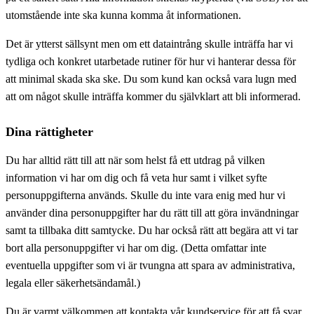
utomstående inte ska kunna komma åt informationen.
Det är ytterst sällsynt men om ett dataintrång skulle inträffa har vi
tydliga och konkret utarbetade rutiner för hur vi hanterar dessa för
att minimal skada ska ske. Du som kund kan också vara lugn med
att om något skulle inträffa kommer du självklart att bli informerad.
Dina rättigheter
Du har alltid rätt till att när som helst få ett utdrag på vilken
information vi har om dig och få veta hur samt i vilket syfte
personuppgifterna används. Skulle du inte vara enig med hur vi
använder dina personuppgifter har du rätt till att göra invändningar
samt ta tillbaka ditt samtycke. Du har också rätt att begära att vi tar
bort alla personuppgifter vi har om dig. (Detta omfattar inte
eventuella uppgifter som vi är tvungna att spara av administrativa,
legala eller säkerhetsändamål.)
Du är varmt välkommen att kontakta vår kundservice för att få svar