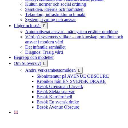
Kultur, normer och social ordning
Samtiden, idéerna och framtiden
Teknologi, infrastruktur och makt
System, styrning och ansvar
öppna
Linjer och spår
meny
Automatiserat ansvar – när system ersätter omdöme
Vård på systemets villkor – om kunskap, omdöme och
ansvar i modern vård
Det infantila samhället
Diagnos: Trasig vård
Begrepp och modeller
öppna
Om Subversivt
meny
öppna
Andra verksamhetsområden
meny
Skönlitteratur på AVENUE OBSCURE
Krönikor från EN SVENSK DRAKE
Besök Grensman Lärverk
Besök Stekta sparvar
Besök Karriärrebell
Besök En svensk drake
Besök Avenue Obscure