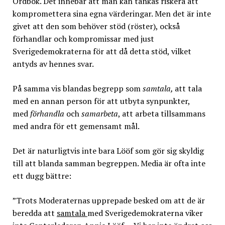
Ordbok. Det innebär att man kan tänkas riskera att
kompromettera sina egna värderingar. Men det är inte
givet att den som behöver stöd (röster), också
förhandlar och kompromissar med just
Sverigedemokraterna för att då detta stöd, vilket
antyds av hennes svar.
På samma vis blandas begrepp som
samtala,
att tala
med en annan person för att utbyta synpunkter,
med
förhandla
och
samarbeta
, att arbeta tillsammans
med andra för ett gemensamt mål.
Det är naturligtvis inte bara Lööf som gör sig skyldig
till att blanda samman begreppen. Media är ofta inte
ett dugg bättre:
”Trots Moderaternas upprepade besked om att de är
beredda att
samtala
med Sverigedemokraterna viker