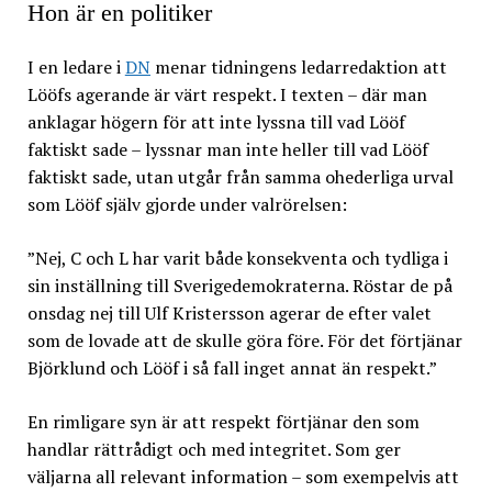
Hon är en politiker
I en ledare i
DN
menar tidningens ledarredaktion att
Lööfs agerande är värt respekt. I texten – där man
anklagar högern för att inte lyssna till vad Lööf
faktiskt sade – lyssnar man inte heller till vad Lööf
faktiskt sade, utan utgår från samma ohederliga urval
som Lööf själv gjorde under valrörelsen:
”Nej, C och L har varit både konsekventa och tydliga i
sin inställning till Sverigedemokraterna. Röstar de på
onsdag nej till Ulf Kristersson agerar de efter valet
som de lovade att de skulle göra före. För det förtjänar
Björklund och Lööf i så fall inget annat än respekt.”
En rimligare syn är att respekt förtjänar den som
handlar rättrådigt och med integritet. Som ger
väljarna all relevant information – som exempelvis att