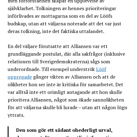
men förförståelsen skapar en upplevelse av
självklarhet. Tolkningen av hennes prioriteringar
införlivades av mottagarna som en del av Lööfs
budskap, utan att väljarna noterade att det var just
deras tolkning, inte det faktiska uttalandet.
En del väljare förutsatte att Alliansen var ett
grundläggande postulat, där alla sakfrågor (inklusive
relationen till Sverigedemokraterna) sågs som
underordnade. Till exempel underströk
Lööf
upprepade
gånger vikten av Alliansen och att de
olikheter hon ser inte är kritiska för samarbetet. Det
var alltså inte ett orimligt antagande att hon skulle
prioritera Alliansen, något som ökade sannolikheten
för att väljarna skulle bli lurade – utan att någon lögn
yttrats.
Den som gör ett sådant ohederligt urval,