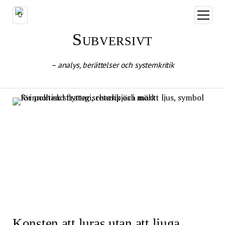
öppna
meny
Subversivt
– analys, berättelser och systemkritik
Konsten att luras utan att ljuga