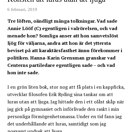
6 februari, 2019
Tre löften, oändligt många tolkningar. Vad sade
Annie Lööf (C) egentligen i valrörelsen, och vad
menade hon? Somliga anser att hon samvetslöst
ljög för väljarna, andra att hon är det yttersta
beviset på att karaktärsfasthet ännu förekommer i
politiken. Hanna-Karin Grensman granskar vad
Centerns partiledare egentligen sade – och vad
hon inte sade.
I en grön liten bok, stor nog att få plats i en kappficka,
utvecklar filosofen Erik Ryding sina tankar om att
luras utan att ljuga. Jag hittade den i ett olåst skåp när
jag gick på gymnasiet och införlivade den raskt i min
personliga förmögenhetsmassa. Under en tid fann jag
det underhållande att luras, samtidigt som jag
nogsamt undvek att ljuga.