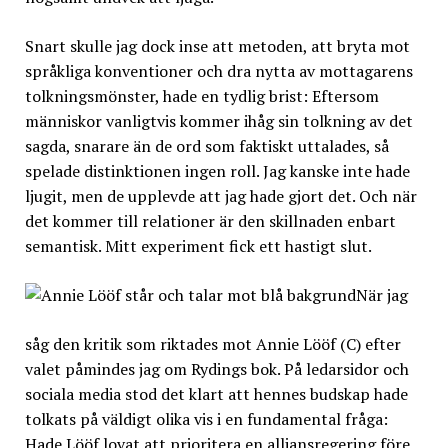
Snart skulle jag dock inse att metoden, att bryta mot
språkliga konventioner och dra nytta av mottagarens
tolkningsmönster, hade en tydlig brist: Eftersom
människor vanligtvis kommer ihåg sin tolkning av det
sagda, snarare än de ord som faktiskt uttalades, så
spelade distinktionen ingen roll. Jag kanske inte hade
ljugit, men de upplevde att jag hade gjort det. Och när
det kommer till relationer är den skillnaden enbart
semantisk. Mitt experiment fick ett hastigt slut.
När jag
såg den kritik som riktades mot Annie Lööf (C) efter
valet påmindes jag om Rydings bok. På ledarsidor och
sociala media stod det klart att hennes budskap hade
tolkats på väldigt olika vis i en fundamental fråga:
Hade Lööf lovat att prioritera en alliansregering före