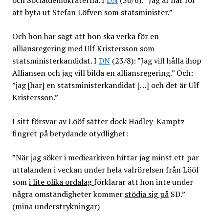
och Socialdemokraterna. I
DN
(30/6): ”Jag är här för
att byta ut Stefan Löfven som statsminister.”
Och hon har sagt att hon ska verka för en
alliansregering med Ulf Kristersson som
statsministerkandidat. I
DN
(23/8): ”Jag vill hålla ihop
Alliansen och jag vill bilda en alliansregering.” Och:
”jag [har] en statsministerkandidat […] och det är Ulf
Kristersson.”
I sitt försvar av Lööf sätter dock Hadley-Kamptz
fingret på betydande otydlighet:
”När jag söker i mediearkiven hittar jag minst ett par
uttalanden i veckan under hela valrörelsen från Lööf
som
i lite olika ordalag
förklarar att hon inte under
några omständigheter kommer
stödja sig på
SD.”
(mina understrykningar)