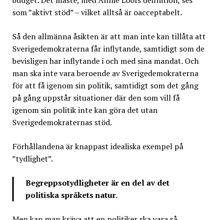
budget. Det måste, med Annie Lööfs definition, ses
som ”aktivt stöd” – vilket alltså är oacceptabelt.
Så den allmänna åsikten är att man inte kan tillåta att
Sverigedemokraterna får inflytande, samtidigt som de
bevisligen har inflytande i och med sina mandat. Och
man ska inte vara beroende av Sverigedemokraterna
för att få igenom sin politik, samtidigt som det gång
på gång uppstår situationer där den som vill få
igenom sin politik inte kan göra det utan
Sverigedemokraternas stöd.
Förhållandena är knappast idealiska exempel på
”tydlighet”.
Begreppsotydligheter är en del av det
politiska språkets natur.
Men kan man kräva att en politiker ska vara så