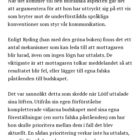
När det kommer till den moraliska aspekten går det
att argumentera för att hon har uttryckt sig på ett vis
som bryter mot de underförstådda språkliga
konventioner som styr vår kommunikation.
Enligt Ryding (han med den gröna boken) finns det ett
antal mekanismer som kan leda till att mottagaren
blir lurad, även om ingen lögn har uttalats. De
viktigaste är att mottagaren tolkar meddelandet så att
resultatet blir fel, eller lägger till egna falska
påståenden till budskapet.
Det var sannolikt detta som skedde när Lööf uttalade
sina löften. Utifrån sin egen förförståelse
kompletterade väljarna budskapet med sina egna
föreställningar (en sorts falska påståenden) om hur
hon skulle prioritera mellan dem i fall det blev
aktuellt. En sådan prioritering verkar inte ha uttalats,