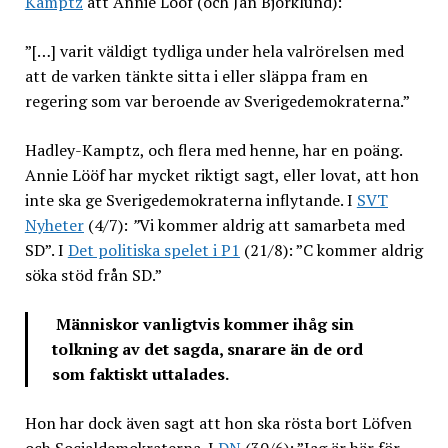
Kamptz
att Annie Lööf (och Jan Björklund):
”[…] varit väldigt tydliga under hela valrörelsen med
att de varken tänkte sitta i eller släppa fram en
regering som var beroende av Sverigedemokraterna.”
Hadley-Kamptz, och flera med henne, har en poäng.
Annie Lööf har mycket riktigt sagt, eller lovat, att hon
inte ska ge Sverigedemokraterna inflytande. I
SVT
Nyheter
(4/7):
”
Vi kommer aldrig att samarbeta med
SD”. I
Det politiska spelet i P1
(21/8): ”C kommer aldrig
söka stöd från SD.”
Människor vanligtvis kommer ihåg sin
tolkning av det sagda, snarare än de ord
som faktiskt uttalades.
Hon har dock även sagt att hon ska rösta bort Löfven