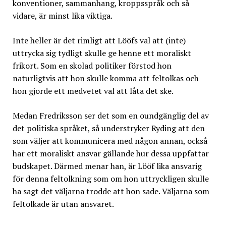
konventioner, sammanhang, kroppsspråk och så
vidare, är minst lika viktiga.
Inte heller är det rimligt att Lööfs val att (inte)
uttrycka sig tydligt skulle ge henne ett moraliskt
frikort. Som en skolad politiker förstod hon
naturligtvis att hon skulle komma att feltolkas och
hon gjorde ett medvetet val att låta det ske.
Medan Fredriksson ser det som en oundgänglig del av
det politiska språket, så understryker Ryding att den
som väljer att kommunicera med någon annan, också
har ett moraliskt ansvar gällande hur dessa uppfattar
budskapet. Därmed menar han, är Lööf lika ansvarig
för denna feltolkning som om hon uttryckligen skulle
ha sagt det väljarna trodde att hon sade. Väljarna som
feltolkade är utan ansvaret.