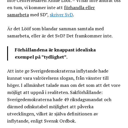
inte Centerledaren Annie Lööf. – Vi har inte ändrat oss
en tum, vi kommer inte att
förhandla eller
samarbeta
med SD”,
skriver SvD
.
Är det Lööf som blandar samman samtala med
samarbeta, eller är det SvD? Det framkommer inte.
Förhållandena är knappast idealiska
exempel på ”tydlighet”.
Att inte ge Sverigedemokraterna inflytande hade
kunnat vara valrörelsens slogan, från vänster till
höger. I allmänhet talade man om det som att det vore
möjligt att uppnå i realiteten. Sakförhållande:
Sverigedemokraterna hade 49 riksdagsmandat och
därmed odiskutabel möjlighet att påverka
utvecklingen, vilket är själva definitionen av
inflytande, enligt Svensk Ordbok.