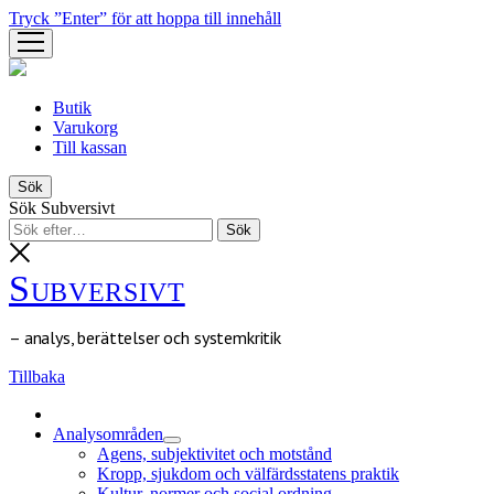
Tryck ”Enter” för att hoppa till innehåll
öppna
meny
Butik
Varukorg
Till kassan
Sök
Sök Subversivt
Subversivt
– analys, berättelser och systemkritik
Tillbaka
Analysområden
öppna
Agens, subjektivitet och motstånd
meny
Kropp, sjukdom och välfärdsstatens praktik
Kultur, normer och social ordning