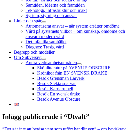
Samtiden, idéerna och framtiden
Teknologi, infrastruktur och makt
System, styrning och ansvar
Linjer och spår
öppna
Automatiserat ansvar – när system ersätter omdöme
meny
Vård på systemets villkor – om kunskap, omdöme och
ansvar i modern vård
Det infantila samhället
Diagnos: Trasig vård
Begrepp och modeller
Om Subversivt
öppna
Andra verksamhetsområden
meny
öppna
Skönlitteratur på AVENUE OBSCURE
meny
Krönikor från EN SVENSK DRAKE
Besök Grensman Lärverk
Besök Stekta sparvar
Besök Karriärrebell
Besök En svensk drake
Besök Avenue Obscure
Inlägg publicerade i “Utvalt”
”Det går inte att bevisa vem som utfört handlingen” – om beviskrav,