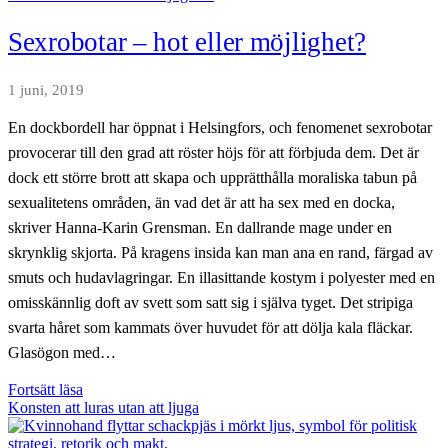
djuren
avhumaniserar
Sexrobotar – hot eller möjlighet?
människan
1 juni, 2019
En dockbordell har öppnat i Helsingfors, och fenomenet sexrobotar
provocerar till den grad att röster höjs för att förbjuda dem. Det är
dock ett större brott att skapa och upprätthålla moraliska tabun på
sexualitetens områden, än vad det är att ha sex med en docka,
skriver Hanna-Karin Grensman. En dallrande mage under en
skrynklig skjorta. På kragens insida kan man ana en rand, färgad av
smuts och hudavlagringar. En illasittande kostym i polyester med en
omisskännlig doft av svett som satt sig i själva tyget. Det stripiga
svarta håret som kammats över huvudet för att dölja kala fläckar.
Glasögon med…
Sexrobotar
Fortsätt läsa
–
Konsten att luras utan att ljuga
hot
eller