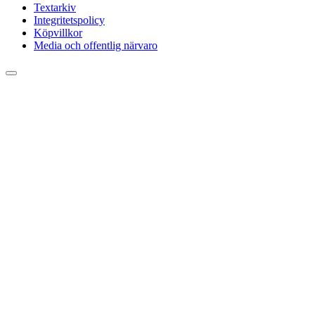
Textarkiv
Integritetspolicy
Köpvillkor
Media och offentlig närvaro
Rulla
till
toppen