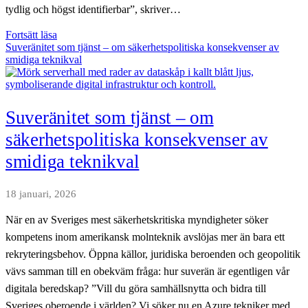
tydlig och högst identifierbar”, skriver…
”Det
Fortsätt läsa
går
Suveränitet som tjänst – om säkerhetspolitiska konsekvenser av
inte
smidiga teknikval
att
bevisa
vem
som
Suveränitet som tjänst – om
utfört
handlingen”
säkerhetspolitiska konsekvenser av
–
smidiga teknikval
om
beviskrav,
Palantir
18 januari, 2026
och
statens
tystnad
När en av Sveriges mest säkerhetskritiska myndigheter söker
kompetens inom amerikansk molnteknik avslöjas mer än bara ett
rekryteringsbehov. Öppna källor, juridiska beroenden och geopolitik
vävs samman till en obekväm fråga: hur suverän är egentligen vår
digitala beredskap? ”Vill du göra samhällsnytta och bidra till
Sveriges oberoende i världen? Vi söker nu en Azure tekniker med