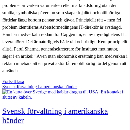
problemet är varken varumärken eller marknadsföring utan den
subtila, symboliska påverkan som skapar lojalitet och otillbörliga
fördelar långt bortom pengar och gåvor. Principiellt rätt – men fel
problem identifieras Arbetsförmedlingens IT-direktör är avstängd.
Han har medverkat i reklam för Capgemini, en av myndighetens IT-
leverantörer. Det är naturligtvis både rätt och riktigt. Rent principiellt
alltså. Parul Sharma, generalsekreterare för Institutet mot mutor,
säger i en artikel: ”Även utan ekonomisk ersättning kan medverkan i
reklam innebära att en privat aktör får en otillbörlig fördel genom att
använda…
Den
Fortsätt läsa
farligaste
Svensk förvaltning i amerikanska händer
påverkan
känns
som
uppskattning:
Svensk förvaltning i amerikanska
den
förbisedda
händer
korruptionen
i