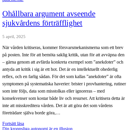
Ohållbara argument avseende
sjukvårdens förträfflighet
5 april, 2025
När vården kritiseras, kommer försvarsmekanismerna som ett brev
på posten. Inte för att bemöta saklig kritik, utan för att avväpna den
– gärna genom att avfärda konkreta exempel som ”anekdoter” och
antyda att kritik i sig är ett hot. Det är en intellektuellt ohederlig
reflex, och en farlig sådan. För det som kallas ”anekdoter” är ofta
symptomen på systematiska haverier: brister i provhantering, rutiner
som inte följs, data som misstolkas eller ignoreras – med
konsekvenser som kostar både liv och resurser. Att kritisera detta är
inte att misskreditera vården. Det är att göra det som vårdens
företrädare själva borde göra,…
Ohållbara
Fortsätt läsa
argument
Din kroppsliga autonomi är en illusion