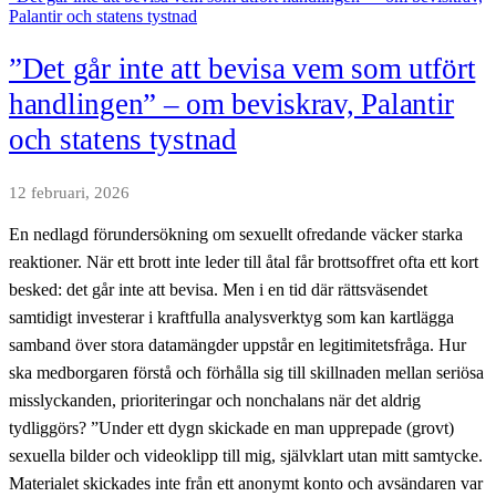
Palantir och statens tystnad
”Det går inte att bevisa vem som utfört
handlingen” – om beviskrav, Palantir
och statens tystnad
12 februari, 2026
En nedlagd förundersökning om sexuellt ofredande väcker starka
reaktioner. När ett brott inte leder till åtal får brottsoffret ofta ett kort
besked: det går inte att bevisa. Men i en tid där rättsväsendet
samtidigt investerar i kraftfulla analysverktyg som kan kartlägga
samband över stora datamängder uppstår en legitimitetsfråga. Hur
ska medborgaren förstå och förhålla sig till skillnaden mellan seriösa
misslyckanden, prioriteringar och nonchalans när det aldrig
tydliggörs? ”Under ett dygn skickade en man upprepade (grovt)
sexuella bilder och videoklipp till mig, självklart utan mitt samtycke.
Materialet skickades inte från ett anonymt konto och avsändaren var