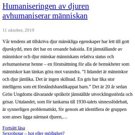
en
Humaniseringen av djuren
illusion
avhumaniserar människan
11 oktober, 2019
Vår tendens att tillskriva djur mänskliga egenskaper har lett till gott
djurskydd, men det har en oroande baksida. Ett jämställande av
människor och djur minskar människans relativa status och
avhumaniserar henne – en förutsättning för alla de hemskheter som
människor kan tänkas göra mot varandra. ”I lidandet är människor
och djur jämlika. Det är ingen skillnad. En gris har lika stor
intelligens som ett förståndshandikappat barn.” Det är 20 år sedan
Grön Ungdoms dåvarande språkrör jämställde utvecklingsstörda och
grisar. Uttalandet, som för tankarna till 1930-talets sinnesslödebatt,
är synnerligen problematiskt, för genom att identifiera de gruppen
som anses ligga närmast djuren,…
Humaniseringen
Fortsätt läsa
av
Sexrobotar – hot eller möjlighet?