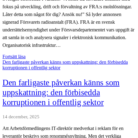
fokus på utveckling, drift och förvaltning av FRA:s molnlösningar.
Låter detta som något för dig? Ansök nu!” Så lyder annonsen
signerad Försvarets radioanstalt (FRA). FRA är en svensk
underrättelsemyndighet under Försvarsdepartementet vars uppgift är
att samla in och analysera signaler i elektronisk kommunikation.
Organisatorisk infrastruktur…
Suveränitet
Fortsätt läsa
som
Den farligaste påverkan känns som uppskattning: den förbisedda
tjänst
korruptionen i offentlig sektor
–
om
Den farligaste påverkan känns som
säkerhetspolitiska
konsekvenser
uppskattning: den förbisedda
av
korruptionen i offentlig sektor
smidiga
teknikval
14 december, 2025
Att Arbetsförmedlingens IT-direktör medverkat i reklam för en
leverantör beskrivs som renommésnyltning. Men det verkliga