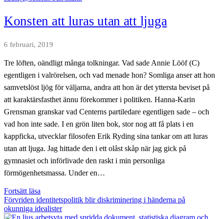
möjlighet?
Konsten att luras utan att ljuga
6 februari, 2019
Tre löften, oändligt många tolkningar. Vad sade Annie Lööf (C)
egentligen i valrörelsen, och vad menade hon? Somliga anser att hon
samvetslöst ljög för väljarna, andra att hon är det yttersta beviset på
att karaktärsfasthet ännu förekommer i politiken. Hanna-Karin
Grensman granskar vad Centerns partiledare egentligen sade – och
vad hon inte sade. I en grön liten bok, stor nog att få plats i en
kappficka, utvecklar filosofen Erik Ryding sina tankar om att luras
utan att ljuga. Jag hittade den i ett olåst skåp när jag gick på
gymnasiet och införlivade den raskt i min personliga
förmögenhetsmassa. Under en…
Konsten
Fortsätt läsa
att
Förvriden identitetspolitik blir diskriminering i händerna på
luras
okunniga idealister
utan