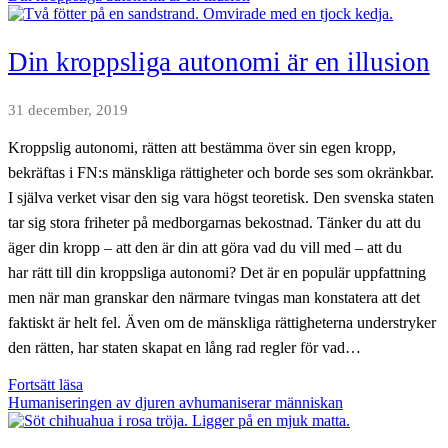
avseende
sjukvårdens
förträfflighet
Din kroppsliga autonomi är en illusion
31 december, 2019
Kroppslig autonomi, rätten att bestämma över sin egen kropp,
bekräftas i FN:s mänskliga rättigheter och borde ses som okränkbar.
I själva verket visar den sig vara högst teoretisk. Den svenska staten
tar sig stora friheter på medborgarnas bekostnad. Tänker du att du
äger din kropp – att den är din att göra vad du vill med – att du
har rätt till din kroppsliga autonomi? Det är en populär uppfattning
men när man granskar den närmare tvingas man konstatera att det
faktiskt är helt fel. Även om de mänskliga rättigheterna understryker
den rätten, har staten skapat en lång rad regler för vad…
Din
Fortsätt läsa
kroppsliga
Humaniseringen av djuren avhumaniserar människan
autonomi
är