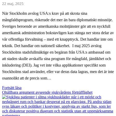
offentlig
22 maj, 2025
sektor
När Stockholm avslog USA:s krav på att skrota sina
mångfaldsprogram, riskerade det mer än bara diplomatiskt missnöje.
Sveriges beroende av amerikanska molntjänster gör att en nyckfull
amerikansk administration bokstavligen kan stänga ner stora delar av
vår offentliga förvaltning – med ett knapptryck. Det handlar inte om
teknik. Det handlar om nationell säkerhet. I maj 2025 avslog
Stockholms stadsfullmäktige en begäran från USA:s ambassad om
att staden skulle avskaffa sina program för mångfald, jämlikhet och
inkludering (DEI). Jag vet inte vilka applikationer specifikt som
Stockholms stad använder, eller var deras data lagras, men det är inte
osannolikt att de precis som…
Svensk
Fortsätt läsa
förvaltning
Ohållbara argument avseende sjukvårdens förträfflighet
i
amerikanska
händer