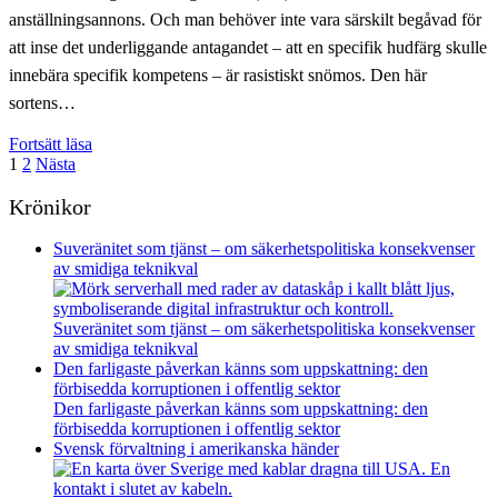
anställningsannons. Och man behöver inte vara särskilt begåvad för
att inse det underliggande antagandet – att en specifik hudfärg skulle
innebära specifik kompetens – är rasistiskt snömos. Den här
sortens…
Förvriden
Fortsätt läsa
Sidnumrering
identitetspolitik
1
2
Nästa
blir
för
diskriminering
Krönikor
inlägg
i
händerna
Suveränitet som tjänst – om säkerhetspolitiska konsekvenser
på
av smidiga teknikval
okunniga
idealister
Suveränitet som tjänst – om säkerhetspolitiska konsekvenser
av smidiga teknikval
Den farligaste påverkan känns som uppskattning: den
förbisedda korruptionen i offentlig sektor
Den farligaste påverkan känns som uppskattning: den
förbisedda korruptionen i offentlig sektor
Svensk förvaltning i amerikanska händer