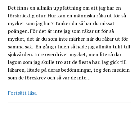
Det finns en allmän uppfattning om att jag har en
förskräcklig otur. Hur kan en människa råka ut för så
mycket som jag har? Tänker du så har du missat
poängen. För det är inte jag som råkar ut för så
mycket, det är du som inte märker när du råkar ut för
samma sak. En gång i tiden så hade jag allmän tillit till
sjukvården. Inte överdrivet mycket, men lite så där
lagom som jag skulle tro att de flesta har. Jag gick till
läkaren, litade på deras bedömningar, tog den medicin
som de föreskrev och så var de inte…
Om
Fortsätt läsa
vådan
av
att
titta
–
eller