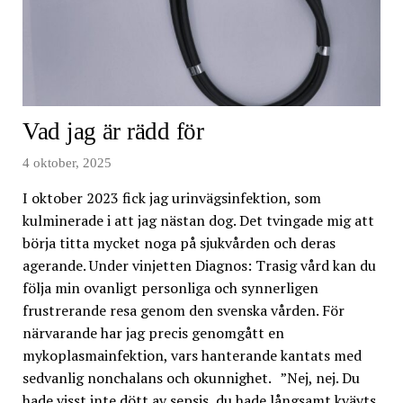
Vad jag är rädd för
4 oktober, 2025
I oktober 2023 fick jag urinvägsinfektion, som
kulminerade i att jag nästan dog. Det tvingade mig att
börja titta mycket noga på sjukvården och deras
agerande. Under vinjetten Diagnos: Trasig vård kan du
följa min ovanligt personliga och synnerligen
frustrerande resa genom den svenska vården. För
närvarande har jag precis genomgått en
mykoplasmainfektion, vars hanterande kantats med
sedvanlig nonchalans och okunnighet. ”Nej, nej. Du
hade visst inte dött av sepsis, du hade långsamt kvävts