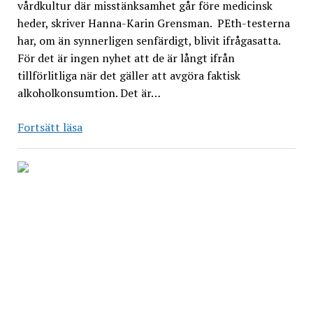
vårdkultur där misstänksamhet går före medicinsk
heder, skriver Hanna-Karin Grensman. PEth-testerna
har, om än synnerligen senfärdigt, blivit ifrågasatta.
För det är ingen nyhet att de är långt ifrån
tillförlitliga när det gäller att avgöra faktisk
alkoholkonsumtion. Det är…
Är
Fortsätt läsa
du
alkoholiserad
lille
vän?