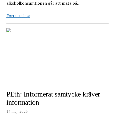
alkoholkonsumtionen går att mäta på…
”PEth-
Fortsätt läsa
test
kan
vara
käftsmällen
man
behöver”
PEth: Informerat samtycke kräver
information
14 maj, 2025