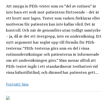
Att smyga in PEth-tester som en ”del av rutinen” är
inte bara ett svek mot patientens förtroende – det är
ett brott mot lagen. Tester som varken förklaras eller
motiveras för patienten kan inte kallas vård. Det är
kontroll. Och när de genomförs utan tydligt samtycke
– ja, då är det ett övergrepp, inte en undersökning. Ett
nytt argument har seglat upp till förmån för PEth-
testerna: ”PEth-testerna görs som en del i vissa
rutinundersökningar och patienterna är informerade
om att undersökningen görs.” Man menar alltså att
PEth-testet ingår i ett standardiserat testbatteri vid
vissa hälsotillstånd, och därmed har patienten gett…
PEth:
Fortsätt läsa
Informerat
samtycke
kräver
information