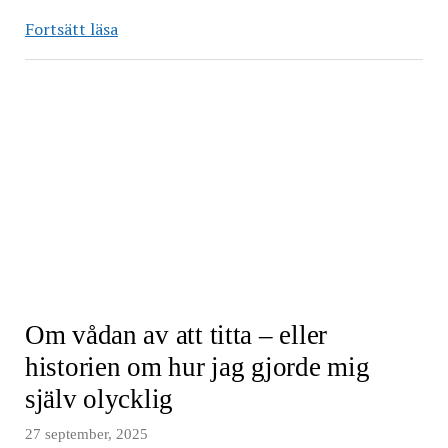
Det
Fortsätt läsa
är
inbyggt
i
systemet
Om vådan av att titta – eller
historien om hur jag gjorde mig
själv olycklig
27 september, 2025