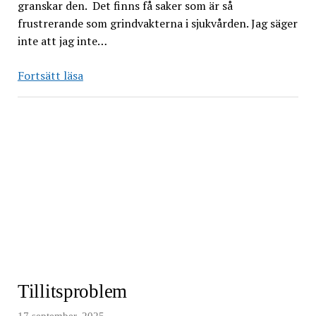
granskar den. Det finns få saker som är så
frustrerande som grindvakterna i sjukvården. Jag säger
inte att jag inte…
Är
Fortsätt läsa
det
någon
där?
Tillitsproblem
17 september, 2025