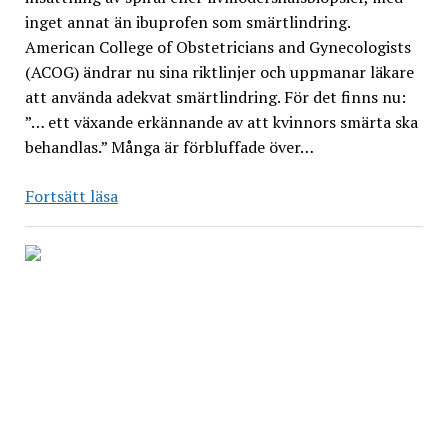
inget annat än ibuprofen som smärtlindring.
American College of Obstetricians and Gynecologists
(ACOG) ändrar nu sina riktlinjer och uppmanar läkare
att använda adekvat smärtlindring. För det finns nu:
”… ett växande erkännande av att kvinnors smärta ska
behandlas.” Många är förbluffade över…
Det
Fortsätt läsa
är
inte
okunskap