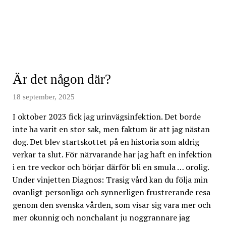
historien
om
hur
jag
gjorde
mig
Är det någon där?
själv
olycklig
18 september, 2025
I oktober 2023 fick jag urinvägsinfektion. Det borde
inte ha varit en stor sak, men faktum är att jag nästan
dog. Det blev startskottet på en historia som aldrig
verkar ta slut. För närvarande har jag haft en infektion
i en tre veckor och börjar därför bli en smula … orolig.
Under vinjetten Diagnos: Trasig vård kan du följa min
ovanligt personliga och synnerligen frustrerande resa
genom den svenska vården, som visar sig vara mer och
mer okunnig och nonchalant ju noggrannare jag