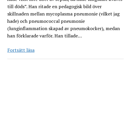
till döds”. Han ritade en pedagogisk bild över
skillnaden mellan mycoplasma pneumonie (vilket jag
hade) och pneumococcal pneumonie
(lunginflammation skapad av pneumokocker), medan
han förklarade varför. Han tillade…
Vad
Fortsätt läsa
jag
är
rädd
för