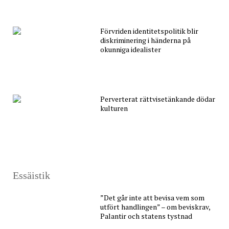
Förvriden identitetspolitik blir
diskriminering i händerna på
okunniga idealister
Perverterat rättvisetänkande dödar
kulturen
Essäistik
”Det går inte att bevisa vem som
utfört handlingen” – om beviskrav,
Palantir och statens tystnad