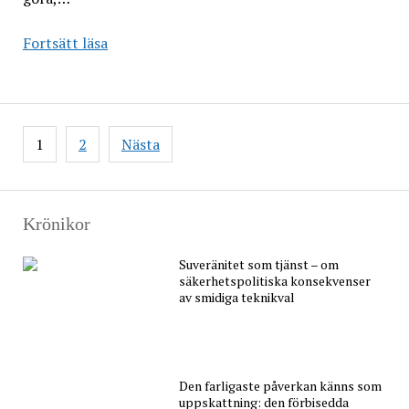
Ohållbara
Fortsätt läsa
argument
avseende
sjukvårdens
förträfflighet
Sidnumrering
1
2
Nästa
för
inlägg
Krönikor
Suveränitet som tjänst – om
säkerhetspolitiska konsekvenser
av smidiga teknikval
Den farligaste påverkan känns som
uppskattning: den förbisedda