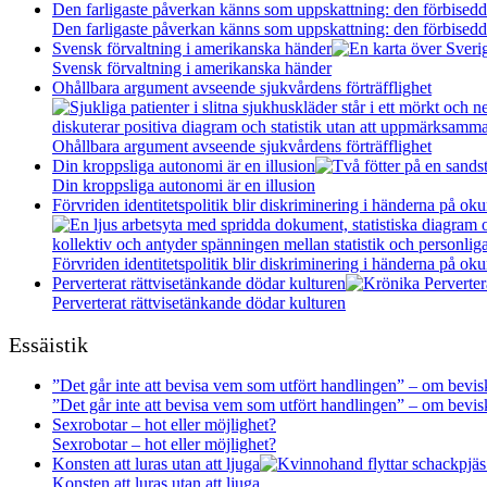
Den farligaste påverkan känns som uppskattning: den förbisedda
Den farligaste påverkan känns som uppskattning: den förbisedda
Svensk förvaltning i amerikanska händer
Svensk förvaltning i amerikanska händer
Ohållbara argument avseende sjukvårdens förträfflighet
Ohållbara argument avseende sjukvårdens förträfflighet
Din kroppsliga autonomi är en illusion
Din kroppsliga autonomi är en illusion
Förvriden identitetspolitik blir diskriminering i händerna på oku
Förvriden identitetspolitik blir diskriminering i händerna på oku
Perverterat rättvisetänkande dödar kulturen
Perverterat rättvisetänkande dödar kulturen
Essäistik
”Det går inte att bevisa vem som utfört handlingen” – om bevisk
”Det går inte att bevisa vem som utfört handlingen” – om bevisk
Sexrobotar – hot eller möjlighet?
Sexrobotar – hot eller möjlighet?
Konsten att luras utan att ljuga
Konsten att luras utan att ljuga