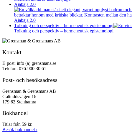
Ajabaja 2.0
Ajabaja 2.0
Tolkning och perspektiv – hermeneutisk epistemologi
Tolkning och perspektiv – hermeneutisk epistemologi
Kontakt
E-post: info (a) grensmans.se
Telefon: 076-900 30 61
Post- och besöksadress
Grensman & Grensmans AB
Galtuddsvägen 16
179 62 Stenhamra
Bokhandel
Titlar från 59 kr.
Besök bokhandel
›