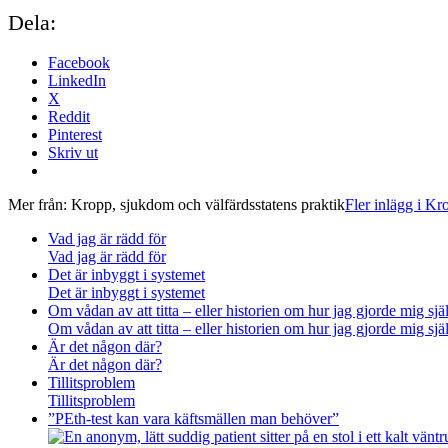
Dela:
Facebook
LinkedIn
X
Reddit
Pinterest
Skriv ut
Mer från:
Kropp, sjukdom och välfärdsstatens praktik
Fler inlägg i Kr
Vad jag är rädd för
Vad jag är rädd för
Det är inbyggt i systemet
Det är inbyggt i systemet
Om vådan av att titta – eller historien om hur jag gjorde mig sjä
Om vådan av att titta – eller historien om hur jag gjorde mig sjä
Är det någon där?
Är det någon där?
Tillitsproblem
Tillitsproblem
”PEth-test kan vara käftsmällen man behöver”