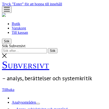
Tryck ”Enter” för att hoppa till innehåll
öppna
meny
Butik
Varukorg
Till kassan
Sök
Sök Subversivt
Subversivt
– analys, berättelser och systemkritik
Tillbaka
Analysområden
öppna
Agens, subjektivitet och motstånd
meny