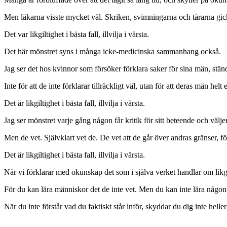
Men läkarna visste mycket väl. Skriken, svimningarna och tårarna gick 
Det var likgiltighet i bästa fall, illvilja i värsta.
Det här mönstret syns i många icke-medicinska sammanhang också.
Jag ser det hos kvinnor som försöker förklara saker för sina män, ständi
Inte för att de inte förklarar tillräckligt väl, utan för att deras män hel
Det är likgiltighet i bästa fall, illvilja i värsta.
Jag ser mönstret varje gång någon får kritik för sitt beteende och välj
Men de vet. Självklart vet de. De vet att de går över andras gränser, fö
Det är likgiltighet i bästa fall, illvilja i värsta.
När vi förklarar med okunskap det som i själva verket handlar om likgilt
För du kan lära människor det de inte vet. Men du kan inte lära någon att
När du inte förstår vad du faktiskt står inför, skyddar du dig inte heller