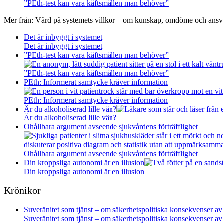
”PEth-test kan vara käftsmällen man behöver”
Mer från:
Vård på systemets villkor – om kunskap, omdöme och ansv
Det är inbyggt i systemet
Det är inbyggt i systemet
”PEth-test kan vara käftsmällen man behöver”
”PEth-test kan vara käftsmällen man behöver”
PEth: Informerat samtycke kräver information
PEth: Informerat samtycke kräver information
Är du alkoholiserad lille vän?
Är du alkoholiserad lille vän?
Ohållbara argument avseende sjukvårdens förträfflighet
Ohållbara argument avseende sjukvårdens förträfflighet
Din kroppsliga autonomi är en illusion
Din kroppsliga autonomi är en illusion
Krönikor
Suveränitet som tjänst – om säkerhetspolitiska konsekvenser av
Suveränitet som tjänst – om säkerhetspolitiska konsekvenser av