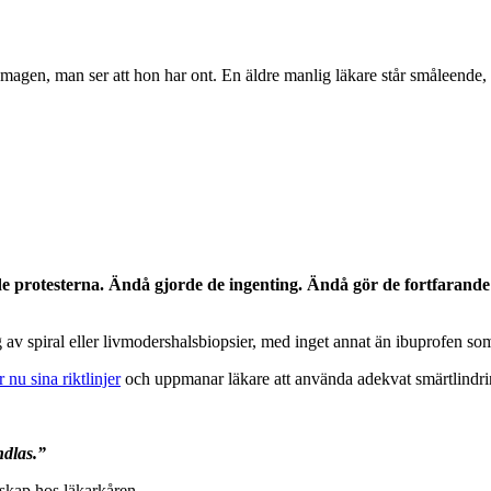
rde protesterna. Ändå gjorde de ingenting. Ändå gör de fortfarande 
 av spiral eller livmodershalsbiopsier, med inget annat än ibuprofen so
 nu sina riktlinjer
och uppmanar läkare att använda adekvat smärtlindri
ndlas.”
nskap hos läkarkåren.