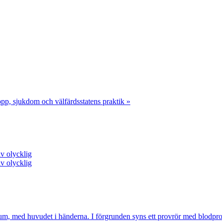
opp, sjukdom och välfärdsstatens praktik »
lv olycklig
lv olycklig