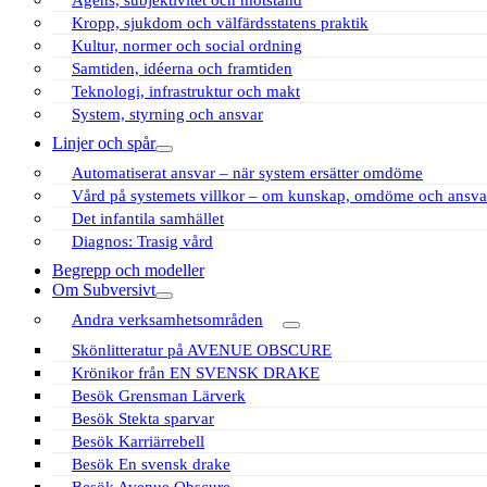
Kropp, sjukdom och välfärdsstatens praktik
Kultur, normer och social ordning
Samtiden, idéerna och framtiden
Teknologi, infrastruktur och makt
System, styrning och ansvar
Linjer och spår
öppna
Automatiserat ansvar – när system ersätter omdöme
meny
Vård på systemets villkor – om kunskap, omdöme och ansva
Det infantila samhället
Diagnos: Trasig vård
Begrepp och modeller
Om Subversivt
öppna
Andra verksamhetsområden
meny
öppna
Skönlitteratur på AVENUE OBSCURE
meny
Krönikor från EN SVENSK DRAKE
Besök Grensman Lärverk
Besök Stekta sparvar
Besök Karriärrebell
Besök En svensk drake
Besök Avenue Obscure