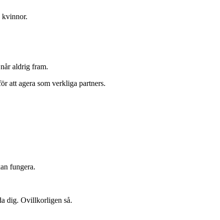
a kvinnor.
 når aldrig fram.
t för att agera som verkliga partners.
kan fungera.
da dig. Ovillkorligen så.