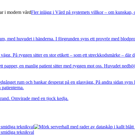
ar i modern vård
Fler inlägg i Vård på systemets villkor – om kunskap
 smidiga teknikval
 smidiga teknikval