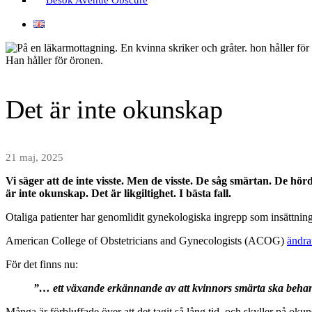
Det är inte okunskap
21 maj, 2025
Vi säger att de inte visste. Men de visste. De såg smärtan. De hö
är inte okunskap. Det är likgiltighet. I bästa fall.
Otaliga patienter har genomlidit gynekologiska ingrepp som insättning
American College of Obstetricians and Gynecologists (ACOG)
ändrar
För det finns nu:
”… ett växande erkännande av att kvinnors smärta ska beha
Många är förbluffade över att det tagit så lång tid, och skyller på oku