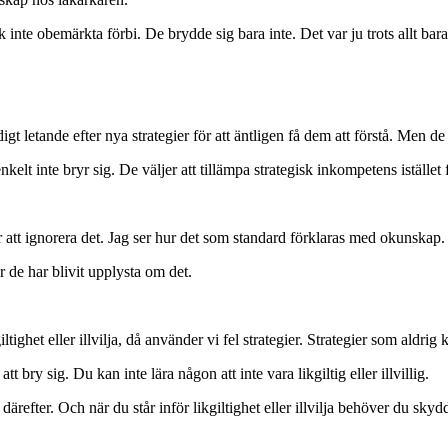
inte obemärkta förbi. De brydde sig bara inte. Det var ju trots allt bar
gt letande efter nya strategier för att äntligen få dem att förstå. Men de
t enkelt inte bryr sig. De väljer att tillämpa strategisk inkompetens iställe
er att ignorera det. Jag ser hur det som standard förklaras med okunskap.
r de har blivit upplysta om det.
ighet eller illvilja, då använder vi fel strategier. Strategier som aldrig 
 bry sig. Du kan inte lära någon att inte vara likgiltig eller illvillig.
 därefter. Och när du står inför likgiltighet eller illvilja behöver du skyd