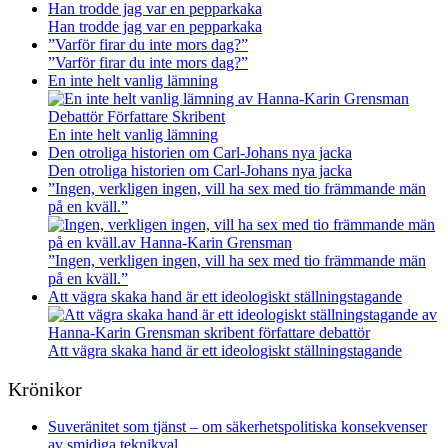
Han trodde jag var en pepparkaka
Han trodde jag var en pepparkaka
”Varför firar du inte mors dag?”
”Varför firar du inte mors dag?”
En inte helt vanlig lämning
En inte helt vanlig lämning
Den otroliga historien om Carl-Johans nya jacka
Den otroliga historien om Carl-Johans nya jacka
”Ingen, verkligen ingen, vill ha sex med tio främmande män
på en kväll.”
”Ingen, verkligen ingen, vill ha sex med tio främmande män
på en kväll.”
Att vägra skaka hand är ett ideologiskt ställningstagande
Att vägra skaka hand är ett ideologiskt ställningstagande
Krönikor
Suveränitet som tjänst – om säkerhetspolitiska konsekvenser
av smidiga teknikval