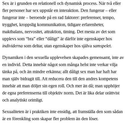
Sex är i grunden en relationell och dynamisk process. När två eller
fler personer har sex uppstår en interaktion. Den fungerar – eller
fungerar inte – beroende på en rad faktorer: preferenser, tempo,
trygghet, kroppslig kommunikation, tidigare erfarenheter,
maktbalans, nervositet, attraktion, timing. Det mesta av det som
upplevs som “bra” eller “dåligt” är därför inte egenskaper hos
individerna
som deltar, utan egenskaper hos själva
samspelet
.
Dynamiken i den sexuella upplevelsen skapades gemensamt, inte av
en individ. Detta innebär något som många helst inte verkar vilja
tänka på, och än mindre erkänna; allt dåligt sex man har haft har
man själv bidragit till. Att reducera den till den andres kompetens
innebär att man döljer sin egen roll. Och mer än då; man upphöjer
de egna preferenserna till objektiv norm. Det är lika delar orättvist
och analytiskt orimligt.
Sexualiteten är i praktiken inte ensidig, att framställa den som sådan
är en förenkling som skapar fler problem än den löser.