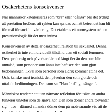
Osäkerhetens konsekvenser
När människor kategoriseras som “bra” eller “dåliga” blir det tydligt
att prestation bedöms, att rykten kan spridas och att beteendet kan bli
föremål för social utvärdering. Det etableras ett normsystem och en
prestationslogik för det mest intima.
Konsekvensen av detta är osäkerhet i relation till sexualitet. Denna
osäkerhet är inte ett individuellt tillstånd utan ett socialt fenomen.
Den sprider sig och påverkar därmed långt fler än den som blir
omtalad, som personer som ännu inte haft sex den som gjort
bedömningen, likväl som personer som aldrig kommer att ha det.
Och, kanske mest ironiskt, den påverkar den som gjorde och
uttalade bedömningen. Den som sa: ”Han är dålig i sängen”.
Människor tenderar att utan närmare reflektion förutsätta att andra
fungerar ungefär som de själva gör. Den som dömer andra förväntar
sig – tror – därmed att andra dömer dem på motsvarande vis, att de