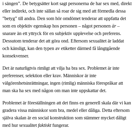
i sängen”. De betygsätter kort sagt personerna de har sex med, direkt
eller indirekt, och inte sällan så roar de sig med att förmedla dessa
”betyg” till andra. Den som hör omdömet tenderar att uppfatta det
som en objektiv egenskap hos personen – något personen
är –
snarare än ett yttryck för en subjektiv upplevelse och preferens.
Dessutom tenderar det att göra ond. Eftersom sexualitet är laddat
och känsligt, kan den typen av etiketter därmed få långtgående
konsekvenser.
Det är naturligtvis rimligt att vilja ha bra sex. Problemet är inte
preferenser, selektion eller krav. Människor är inte
välgörenhetsinrättningar, ingen (rimlig) människa förespråkar att
man ska ha sex med någon om man inte uppskattar det.
Problemet är föreställningen att det finns en generell skala där vi kan
gradera vissa människor som bra, medel eller dåliga. Detta eftersom
själva skalan är en social konstruktion som stämmer mycket dåligt
med hur sexualitet
faktiskt
fungerar.