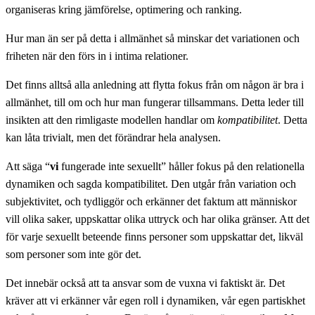
organiseras kring jämförelse, optimering och ranking.
Hur man än ser på detta i allmänhet så minskar det variationen och
friheten när den förs in i intima relationer.
Det finns alltså alla anledning att flytta fokus från om någon är bra i
allmänhet, till om och hur man fungerar tillsammans. Detta leder till
insikten att den rimligaste modellen handlar om
kompatibilitet
. Detta
kan låta trivialt, men det förändrar hela analysen.
Att säga “
vi
fungerade inte sexuellt” håller fokus på den relationella
dynamiken och sagda kompatibilitet. Den utgår från variation och
subjektivitet, och tydliggör och erkänner det faktum att människor
vill olika saker, uppskattar olika uttryck och har olika gränser. Att det
för varje sexuellt beteende finns personer som uppskattar det, likväl
som personer som inte gör det.
Det innebär också att ta ansvar som de vuxna vi faktiskt är. Det
kräver att vi erkänner vår egen roll i dynamiken, vår egen partiskhet