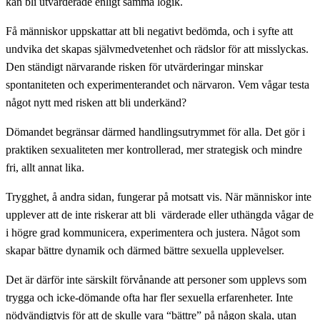
kan bli utvärderade enligt samma logik.
Få människor uppskattar att bli negativt bedömda, och i syfte att
undvika det skapas självmedvetenhet och rädslor för att misslyckas.
Den ständigt närvarande risken för utvärderingar minskar
spontaniteten och experimenterandet och närvaron. Vem vågar testa
något nytt med risken att bli underkänd?
Dömandet begränsar därmed handlingsutrymmet för alla. Det gör i
praktiken sexualiteten mer kontrollerad, mer strategisk och mindre
fri, allt annat lika.
Trygghet, å andra sidan, fungerar på motsatt vis. När människor inte
upplever att de inte riskerar att bli värderade eller uthängda vågar de
i högre grad kommunicera, experimentera och justera. Något som
skapar bättre dynamik och därmed bättre sexuella upplevelser.
Det är därför inte särskilt förvånande att personer som upplevs som
trygga och icke-dömande ofta har fler sexuella erfarenheter. Inte
nödvändigtvis för att de skulle vara “bättre” på någon skala, utan