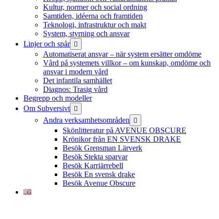
Kultur, normer och social ordning
Samtiden, idéerna och framtiden
Teknologi, infrastruktur och makt
System, styrning och ansvar
öppna
Linjer och spår
meny
Automatiserat ansvar – när system ersätter omdöme
Vård på systemets villkor – om kunskap, omdöme och
ansvar i modern vård
Det infantila samhället
Diagnos: Trasig vård
Begrepp och modeller
öppna
Om Subversivt
meny
öppna
Andra verksamhetsområden
meny
Skönlitteratur på AVENUE OBSCURE
Krönikor från EN SVENSK DRAKE
Besök Grensman Lärverk
Besök Stekta sparvar
Besök Karriärrebell
Besök En svensk drake
Besök Avenue Obscure