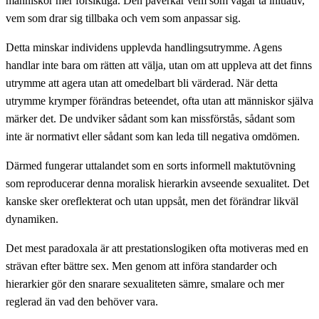
människor mer försiktiga. Den påverkar vem som vågar ta initiativ,
vem som drar sig tillbaka och vem som anpassar sig.
Detta minskar individens upplevda handlingsutrymme. Agens
handlar inte bara om rätten att välja, utan om att uppleva att det finns
utrymme att agera utan att omedelbart bli värderad. När detta
utrymme krymper förändras beteendet, ofta utan att människor själva
märker det. De undviker sådant som kan missförstås, sådant som
inte är normativt eller sådant som kan leda till negativa omdömen.
Därmed fungerar uttalandet som en sorts informell maktutövning
som reproducerar denna moralisk hierarkin avseende sexualitet. Det
kanske sker oreflekterat och utan uppsåt, men det förändrar likväl
dynamiken.
Det mest paradoxala är att prestationslogiken ofta motiveras med en
strävan efter bättre sex. Men genom att införa standarder och
hierarkier gör den snarare sexualiteten sämre, smalare och mer
reglerad än vad den behöver vara.