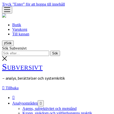
Tryck ”Enter” för att hoppa till innehåll
öppna
meny
Butik
Varukorg
Till kassan
Sök
Sök Subversivt
Subversivt
– analys, berättelser och systemkritik
Tillbaka
öppna
Analysområden
meny
Agens, subjektivitet och motstånd
Kropp, sjukdom och välfärdsstatens praktik