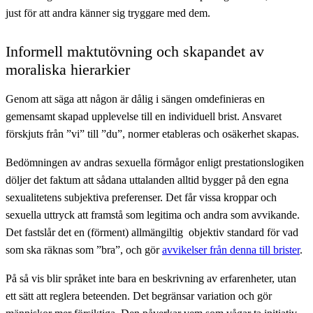
just för att andra känner sig tryggare med dem.
Informell maktutövning och skapandet av
moraliska hierarkier
Genom att säga att någon är dålig i sängen omdefinieras en
gemensamt skapad upplevelse till en individuell brist. Ansvaret
förskjuts från ”vi” till ”du”, normer etableras och osäkerhet skapas.
Bedömningen av andras sexuella förmågor enligt prestationslogiken
döljer det faktum att sådana uttalanden alltid bygger på den egna
sexualitetens subjektiva preferenser. Det får vissa kroppar och
sexuella uttryck att framstå som legitima och andra som avvikande.
Det fastslår det en (förment) allmängiltig objektiv standard för vad
som ska räknas som ”bra”, och gör
avvikelser från denna till brister
.
På så vis blir språket inte bara en beskrivning av erfarenheter, utan
ett sätt att reglera beteenden. Det begränsar variation och gör