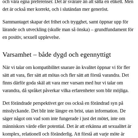
och våra egna preferenser. Det är svårare än att sätta en etikett. Men
det är också mer korrekt, och i slutändan mer generöst.
Sammantaget skapar det frihet och trygghet, samt öppnar upp för
lärande och utveckling (skulle man så önska) – grundfundament för
en positiv, sexuell upplevelse.
Varsamhet – både dygd och egennyttigt
När vi talar om kompatibilitet snarare än kvalitet öppnar vi för fler
sätt att vara, fler sätt att mötas och fler sätt att förstå varandra. Det
finns därför goda skäl att vara mer varsam med hur vi talar om
varandra, då språket påverkar vilka erfarenheter som blir möjliga.
Det förändrade perspektivet ger oss också en förändrad syn på
misslyckande. Det blir inte längre en brist, utan information. De
säger något om vad som inte fungerade i just det mötet, inte om
människors värde eller potential. Det är att erkänna att sexualitet är
komplex, relationell och föränderlig. Att förstå att varje möte är