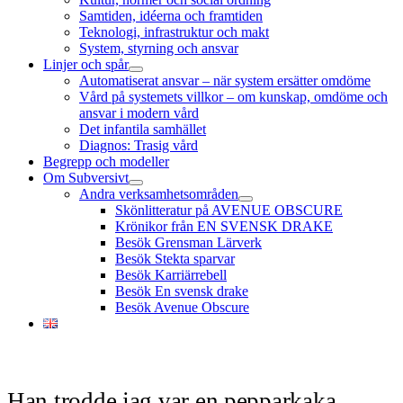
Samtiden, idéerna och framtiden
Teknologi, infrastruktur och makt
System, styrning och ansvar
Linjer och spår
öppna
Automatiserat ansvar – när system ersätter omdöme
meny
Vård på systemets villkor – om kunskap, omdöme och
ansvar i modern vård
Det infantila samhället
Diagnos: Trasig vård
Begrepp och modeller
Om Subversivt
öppna
Andra verksamhetsområden
meny
öppna
Skönlitteratur på AVENUE OBSCURE
meny
Krönikor från EN SVENSK DRAKE
Besök Grensman Lärverk
Besök Stekta sparvar
Besök Karriärrebell
Besök En svensk drake
Besök Avenue Obscure
Han trodde jag var en pepparkaka