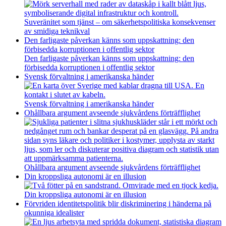
Suveränitet som tjänst – om säkerhetspolitiska konsekvenser
av smidiga teknikval
Den farligaste påverkan känns som uppskattning: den
förbisedda korruptionen i offentlig sektor
Den farligaste påverkan känns som uppskattning: den
förbisedda korruptionen i offentlig sektor
Svensk förvaltning i amerikanska händer
Svensk förvaltning i amerikanska händer
Ohållbara argument avseende sjukvårdens förträfflighet
Ohållbara argument avseende sjukvårdens förträfflighet
Din kroppsliga autonomi är en illusion
Din kroppsliga autonomi är en illusion
Förvriden identitetspolitik blir diskriminering i händerna på
okunniga idealister