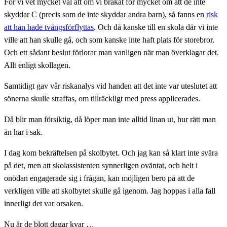
För vi vet mycket väl att om vi bråkat för mycket om att de inte
skyddar C (precis som de inte skyddar andra barn), så fanns en
risk
att han hade tvångsförflyttas
. Och då kanske till en skola där vi inte
ville att han skulle gå, och som kanske inte haft plats för storebror.
Och ett sådant beslut förlorar man vanligen när man överklagar det.
Allt enligt skollagen.
Samtidigt gav vår riskanalys vid handen att det inte var uteslutet att
sönerna skulle straffas, om tillräckligt med press applicerades.
Då blir man försiktig, då löper man inte alltid linan ut, hur rätt man
än har i sak.
I dag kom bekräftelsen på skolbytet. Och jag kan så klart inte svära
på det, men att skolassistenten synnerligen oväntat, och helt i
onödan engagerade sig i frågan, kan möjligen bero på att de
verkligen ville att skolbytet skulle gå igenom. Jag hoppas i alla fall
innerligt det var orsaken.
Nu är de blott dagar kvar …