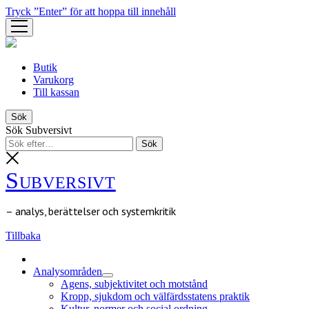
Tryck ”Enter” för att hoppa till innehåll
öppna
meny
Butik
Varukorg
Till kassan
Sök
Sök Subversivt
Subversivt
– analys, berättelser och systemkritik
Tillbaka
Analysområden
öppna
Agens, subjektivitet och motstånd
meny
Kropp, sjukdom och välfärdsstatens praktik
Kultur, normer och social ordning