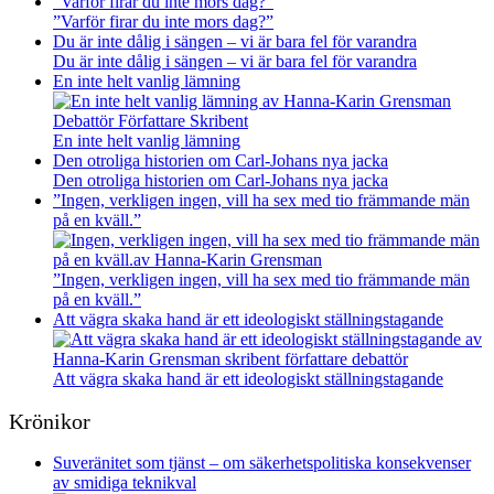
”Varför firar du inte mors dag?”
”Varför firar du inte mors dag?”
Du är inte dålig i sängen – vi är bara fel för varandra
Du är inte dålig i sängen – vi är bara fel för varandra
En inte helt vanlig lämning
En inte helt vanlig lämning
Den otroliga historien om Carl-Johans nya jacka
Den otroliga historien om Carl-Johans nya jacka
”Ingen, verkligen ingen, vill ha sex med tio främmande män
på en kväll.”
”Ingen, verkligen ingen, vill ha sex med tio främmande män
på en kväll.”
Att vägra skaka hand är ett ideologiskt ställningstagande
Att vägra skaka hand är ett ideologiskt ställningstagande
Krönikor
Suveränitet som tjänst – om säkerhetspolitiska konsekvenser
av smidiga teknikval