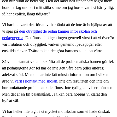
och hur dumt de beter sig. Och det läker helt uppenbart något inom
honom. Jag undrar i mitt stilla sinne om jag borde varit så här tydlig,
så här explicit, långt tidigare?
Vi har inte varit det, för att vi har tänkt att de inte är behjälpta av att
vi spär på
den otrygghet de redan känner inför skolan och
pedagogerna
. Det finns nämligen ingen generell vinst i att vi överför
vår irritation och otrygghet, varken gentemot pedagoger eller
enskilda elever. Tvärtom kan det göra barnens situation värre.
Så vi har stannat vid att bekräfta att de problematiska barnen gör fel,
att pedagogerna gör fel när de inte gett våra barn (eller andras)
adekvat stöd. Men de har inte fått minsta information om i vilken
grad vi
varit i kontakt med skolan
, inte om resultaten och inte om
hur omfattande problematik det finns. Inte tydligt att vi ser mönster.
Men det är en fin balansgång. Jag kan bara hoppas vi klarat den
hyfsat väl.
Vi har heller inte tagit i så mycket mot skolan som vi hade önskat.