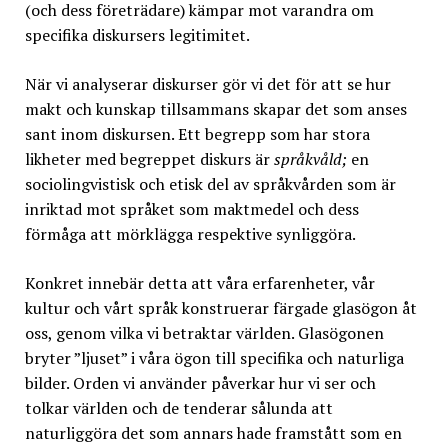
(och dess företrädare) kämpar mot varandra om
specifika diskursers legitimitet.
När vi analyserar diskurser gör vi det för att se hur
makt och kunskap tillsammans skapar det som anses
sant inom diskursen. Ett begrepp som har stora
likheter med begreppet diskurs är
språkvåld;
en
sociolingvistisk och etisk del av språkvården som är
inriktad mot språket som maktmedel och dess
förmåga att mörklägga respektive synliggöra.
Konkret innebär detta att våra erfarenheter, vår
kultur och vårt språk konstruerar färgade glasögon åt
oss, genom vilka vi betraktar världen. Glasögonen
bryter ”ljuset” i våra ögon till specifika och naturliga
bilder. Orden vi använder påverkar hur vi ser och
tolkar världen och de tenderar sålunda att
naturliggöra det som annars hade framstått som en