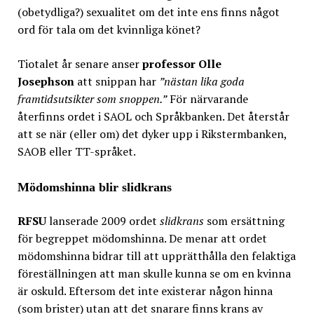
(obetydliga?) sexualitet om det inte ens finns något
ord för tala om det kvinnliga könet?
Tiotalet år senare anser
professor Olle
Josephson
att snippan har
”nästan lika goda
framtidsutsikter som snoppen.”
För närvarande
återfinns ordet i SAOL och Språkbanken. Det återstår
att se när (eller om) det dyker upp i Rikstermbanken,
SAOB eller TT-språket.
Mödomshinna blir slidkrans
RFSU
lanserade 2009 ordet
slidkrans
som ersättning
för begreppet mödomshinna. De menar att ordet
mödomshinna bidrar till att upprätthålla den felaktiga
föreställningen att man skulle kunna se om en kvinna
är oskuld. Eftersom det inte existerar någon hinna
(som brister) utan att det snarare finns krans av