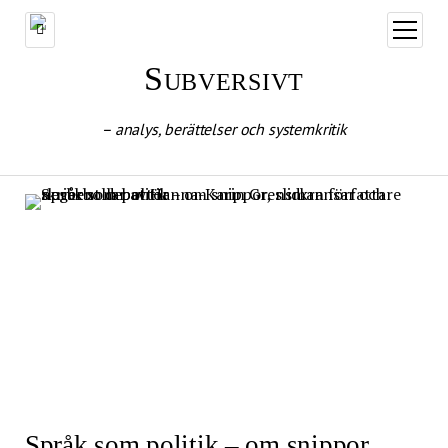
öppna
meny
Subversivt
– analys, berättelser och systemkritik
Språk som politik – om snippor,