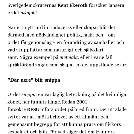
Sverigedemokraternas
Kent Ekeroth
försöker lansera
ordet
oikofobi
.
När ett nytt ord introduceras eller skapas blir det
därmed med nödvändighet politik, makt och – om
ordet får genomslag – en förändring av samhället och
vad vi uppfattar som naturligt och självklart
sant. Några exempel på
motmakt
, eller i varje fall
språkförändringar, som skapat en del uppståndelse är:
”Där nere” blir snippa
Ordet
snippa
, en vardaglig beteckning på det kvinnliga
könet, har funnits länge. Redan 2001
försökte
RFSU
införa ordet på bred front. Det uttalade
syftet var att möta behovet av ett allmänt och
gemensamt begrepp för att kunna prata om flickors
sexualitet och kön. För vad säger det om kvinnors