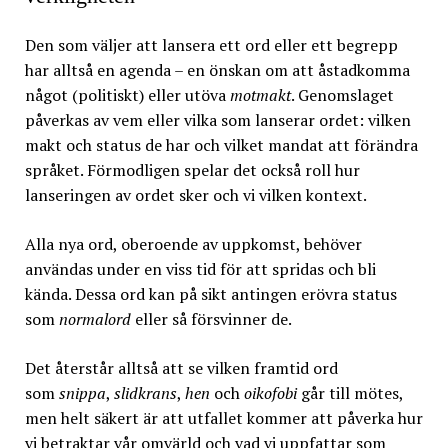
Den som väljer att lansera ett ord eller ett begrepp
har alltså en agenda – en önskan om att åstadkomma
något (politiskt) eller utöva
motmakt
. Genomslaget
påverkas av vem eller vilka som lanserar ordet: vilken
makt och status de har och vilket mandat att förändra
språket. Förmodligen spelar det också roll hur
lanseringen av ordet sker och vi vilken kontext.
Alla nya ord, oberoende av uppkomst, behöver
användas under en viss tid för att spridas och bli
kända. Dessa ord kan på sikt antingen erövra status
som
normalord
eller så försvinner de.
Det återstår alltså att se vilken framtid ord
som
snippa
,
slidkrans
,
hen
och
oikofobi
går till mötes,
men helt säkert är att utfallet kommer att påverka hur
vi betraktar vår omvärld och vad vi uppfattar som