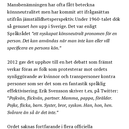
Mansbenämningen har ofta fått beteckna
könsneutralitet men har kommit att ifrågasättas
utifrån jämställdhetsperspektiv. Under 1960-talet dök
så genuset
hen
upp i Sverige. Det var enligt
Språkrådet
”ett nyskapat könsneutralt pronomen för en
person. Det kan användas när man inte kan eller vill
specificera en persons kön.”
2012 gav det upphov till en het debatt som främst
verkar föras av folk som protesterar mot ordets
synliggörande av kvinnor och transpersoner kontra
personer som ser det som en fantastik språklig
effektivisering. Erik Svensson skriver t.ex. på Twitter:
”
Pojkvän, flickvän, partner. Mamma, pappa, förälder.
Pojke, flicka, barn. Syster, bror, syskon. Han, hon, hen.
Svårare än så är det inte.”
Ordet saknas fortfarande i flera officiella