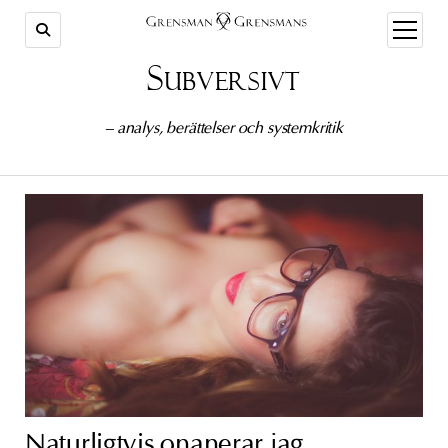
öppna
meny
Subversivt
– analys, berättelser och systemkritik
Naturligtvis onanerar jag