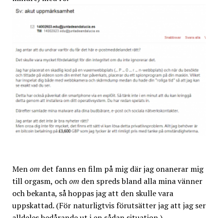
Men
om
det fanns en film på mig där jag onanerar mig
till orgasm, och
om
den spreds bland alla mina vänner
och bekanta, så hoppas jag att den skulle vara
uppskattad. (För naturligtvis förutsätter jag att jag ser
alldeles bedårande ut i en sådan situation.)