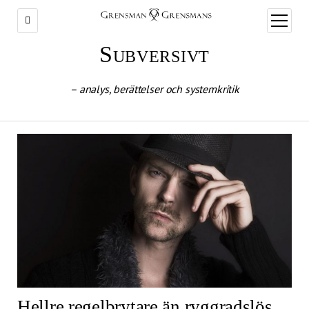
öppna
meny
Subversivt
– analys, berättelser och systemkritik
Hellre regelbrytare än ryggradslös