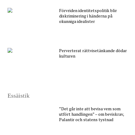
Förvriden identitetspolitik blir
diskriminering i händerna på
okunniga idealister
Perverterat rättvisetänkande dödar
kulturen
Essäistik
”Det går inte att bevisa vem som
utfört handlingen” – om beviskrav,
Palantir och statens tystnad