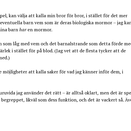
, kan välja att kalla min bror för bror, i stället för det mer
na eventuella barn vem som är deras biologiska mormor – jag ka
 mina barn
har
en mormor.
 vem som låg med vem och det barnalstrande som detta förde me
lek i stället för på blod. (Jag vet att de flesta tycker att de
med.)
möjligheter att kalla saker för vad jag känner inför dem, i
uruvida jag använder det rätt – är alltså oklart, men det är spe
av begreppet, likväl som dess funktion, och det är vackert så. Ä