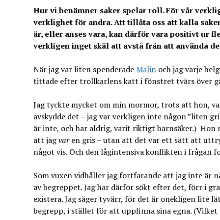
Hur vi benämner saker spelar roll. För vår verkl
verklighet för andra. Att tillåta oss att kalla sak
är, eller anses vara, kan därför vara positivt ur fl
verkligen inget skäl att avstå från att använda de
När jag var liten spenderade
Malin
och jag varje hel
tittade efter trollkarlens katt i fönstret tvärs öve
Jag tyckte mycket om min mormor, trots att hon, varje
avskydde det – jag var verkligen inte någon ”liten 
är inte, och har aldrig, varit riktigt barnsäker.) Hon
att jag
var
en gris – utan att det var ett sätt att utt
något vis. Och den lågintensiva konflikten i frågan f
Som vuxen vidhåller jag fortfarande att jag inte är 
av begreppet. Jag har därför sökt efter det, förr i 
existera. Jag säger tyvärr, för det är onekligen li
begrepp, i stället för att uppfinna sina egna. (Vilket