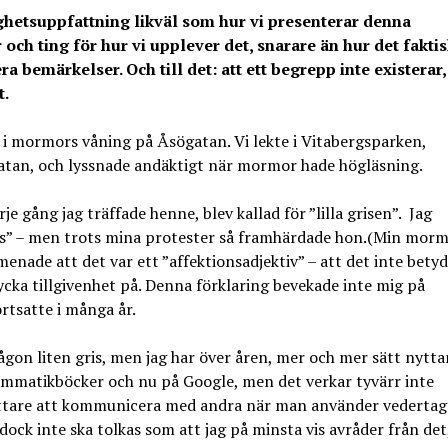
ighetsuppfattning likväl som hur vi presenterar denna
er och ting för hur vi upplever det, snarare än hur det faktis
era bemärkelser. Och till det: att ett begrepp inte existerar,
t.
g i mormors våning på Åsögatan. Vi lekte i Vitabergsparken,
r gatan, och lyssnade andäktigt när mormor hade högläsning.
 gång jag träffade henne, blev kallad för ”lilla grisen”. Jag
gris” – men trots mina protester så framhärdade hon.(Min mor
 menade att det var ett ”affektionsadjektiv” – att det inte bety
rycka tillgivenhet på. Denna förklaring bevekade inte mig på
ortsatte i många år.
någon liten gris, men jag har över åren, mer och mer sätt nytta
grammatikböcker och nu på Google, men det verkar tyvärr inte
te lättare att kommunicera med andra när man använder vederta
 dock inte ska tolkas som att jag på minsta vis avråder från det