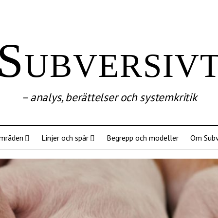
Subversiv
– analys, berättelser och systemkritik
mråden
Linjer och spår
Begrepp och modeller
Om Subv