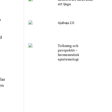
att ljuga
n
Ajabaja 2.0
d
Tolkning och
perspektiv –
hermeneutisk
epistemologi
lar
ven