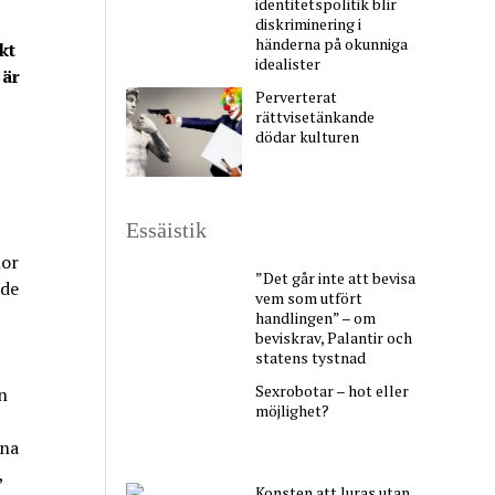
identitetspolitik blir
diskriminering i
händerna på okunniga
kt
idealister
 är
Perverterat
rättvisetänkande
dödar kulturen
Essäistik
mor
”Det går inte att bevisa
dde
vem som utfört
handlingen” – om
beviskrav, Palantir och
statens tystnad
Sexrobotar – hot eller
n
möjlighet?
gna
,
Konsten att luras utan