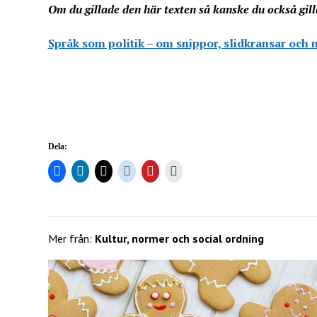
Om du gillade den här texten så kanske du också gill
Språk som politik – om snippor, slidkransar och 
Dela:
Mer från:
Kultur, normer och social ordning