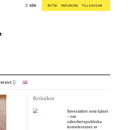
SÖK
BUTIK
VARUKORG
TILL KASSAN
t
ersivt
Krönikor
Suveränitet som tjänst
– om
säkerhetspolitiska
konsekvenser av