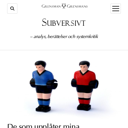
öppna
meny
Subversivt
– analys, berättelser och systemkritik
De som upplåter mina