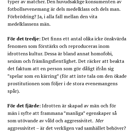
typer av matcher. Den huvudsaklige konsumenten av
fotbollsevenemang är dels medelklass och dels man.
Förbrödring? Ja, i alla fall mellan den vita
medelklassens män.
För det tredje:
Det finns ett antal olika icke önskvärda
fenomen som förstärks och reproduceras inom
idrottens kultur. Dessa är bland annat homofobi,
sexism och främlingsfientlighet. Det räcker att beakta
det faktum att en person som gör dåligt ifrån sig
”spelar som en kärring” (för att inte tala om den ökade
prostitutionen som följer i de stora evenemangens
spår).
För det fjärde:
Idrotten är skapad av män och för
män i syfte att frammana ”manliga” egenskaper så
som utövande av våld och aggressivitet.
Mer
aggressivitet – är det verkligen vad samhället behöver?