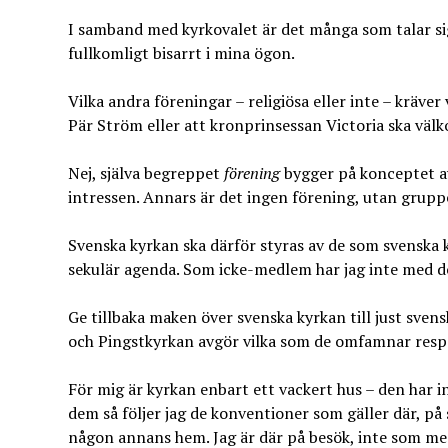
I samband med kyrkovalet är det många som talar sig 
fullkomligt bisarrt i mina ögon.
Vilka andra föreningar – religiösa eller inte – kräver
Pär Ström eller att kronprinsessan Victoria ska väl
Nej, själva begreppet
förening
bygger på konceptet av
intressen. Annars är det ingen förening, utan gruppe
Svenska kyrkan ska därför styras av de som svenska 
sekulär agenda. Som icke-medlem har jag inte med de
Ge tillbaka maken över svenska kyrkan till just sven
och Pingstkyrkan avgör vilka som de omfamnar respe
För mig är kyrkan enbart ett vackert hus – den har i
dem så följer jag de konventioner som gäller där, på
någon annans hem. Jag är där på besök, inte som medle