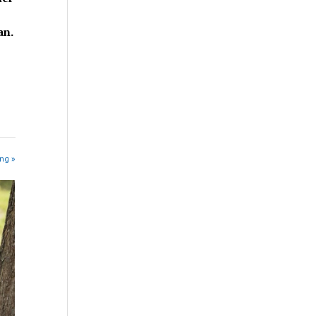
an.
ing »