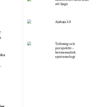
att ljuga
Ajabaja 2.0
r
r
Tolkning och
perspektiv –
hermeneutisk
ska
epistemologi
–
ler