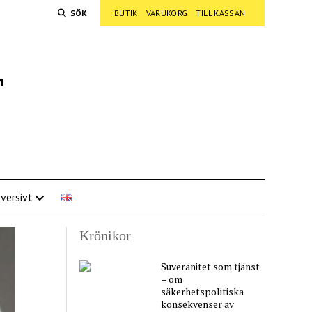
SÖK
BUTIK
VARUKORG
TILL KASSAN
t
versivt
Krönikor
Suveränitet som tjänst
– om
säkerhetspolitiska
konsekvenser av