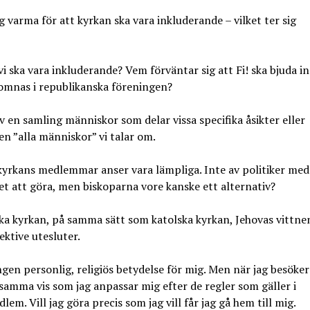
varma för att kyrkan ska vara inkluderande – vilket ter sig
 vi ska vara inkluderande? Vem förväntar sig att Fi! ska bjuda in
komnas i republikanska föreningen?
 en samling människor som delar vissa specifika åsikter eller
n ”alla människor” vi talar om.
kyrkans medlemmar anser vara lämpliga. Inte av politiker med
t att göra, men biskoparna vore kanske ett alternativ?
ska kyrkan, på samma sätt som katolska kyrkan, Jehovas vittne
ktive utesluter.
ngen personlig, religiös betydelse för mig. Men när jag besöker
 samma vis som jag anpassar mig efter de regler som gäller i
m. Vill jag göra precis som jag vill får jag gå hem till mig.