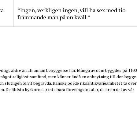
ka
”Ingen, verkligen ingen, vill ha sex med tio
främmande män på en kväll.”
ydligt äldre än all annan bebyggelse här. Många av dem byggdes på 1100
em i något religiöst samfund, men känner ändå en anknytning till den bygg
 och slutligen blivit begravda. Kanske borde riksantikvarieämbetet ta över
. De äldsta kyrkorna är inte bara föreningslokaler, de är en del av vår