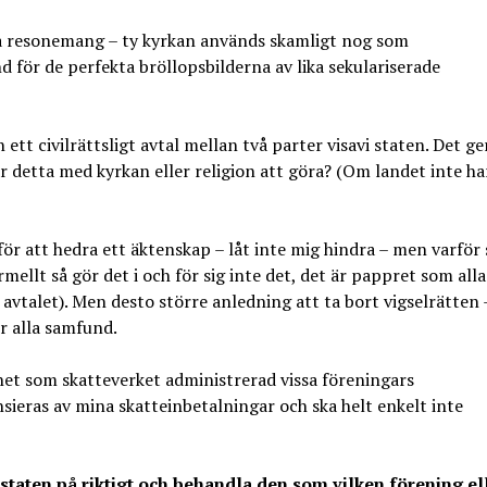
ara resonemang – ty kyrkan används skamligt nog som
d för de perfekta bröllopsbilderna av lika sekulariserade
 ett civilrättsligt avtal mellan två parter visavi staten. Det ge
r detta med kyrkan eller religion att göra? (Om landet inte ha
ör att hedra ett äktenskap – låt inte mig hindra – men varför 
mellt så gör det i och för sig inte det, det är pappret som alla
a avtalet). Men desto större anledning att ta bort vigselrätten 
ör alla samfund.
het som skatteverket administrerad vissa föreningars
sieras av mina skatteinbetalningar och ska helt enkelt inte
 staten på riktigt och behandla den som vilken förening el