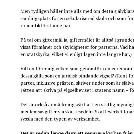
Men tydligen håller inte alla med om detta självkl
samlingsplats för en sekulariserad skola och som fon
romantiktörstande par.
På tal om giftermål ja, giftermålet är alltså i grunden
vissa förmåner och skyldigheter för parterna. Vad ha
en statskyrka, vilket vi enligt lagen inte längre har.)
Vill en förening vilken som genomföra en ceremoni f
dessa gälla som en juridisk bindande vigsel? (Rent for
parter, inklusive prästen, skriver under som är själv
rätten att skriva på vigselbeviset i statens namn – f
Det är också anmärkningsvärt att en statlig myndig
medlemsavgifter via skattesedeln. Skatteverket finan
syssla med den typen av verksamhet.
Det är sedan länge dags att separera kyrkan från