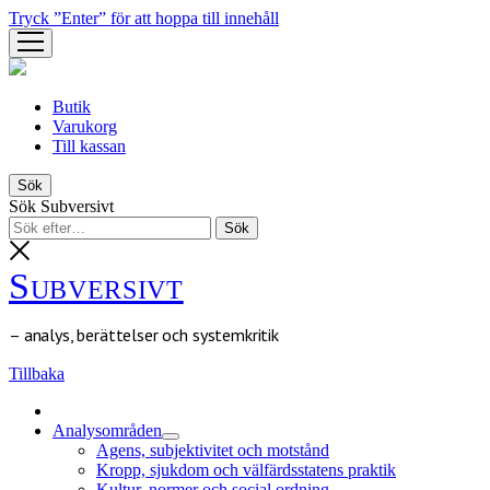
Tryck ”Enter” för att hoppa till innehåll
öppna
meny
Butik
Varukorg
Till kassan
Sök
Sök Subversivt
Subversivt
– analys, berättelser och systemkritik
Tillbaka
Analysområden
öppna
Agens, subjektivitet och motstånd
meny
Kropp, sjukdom och välfärdsstatens praktik
Kultur, normer och social ordning