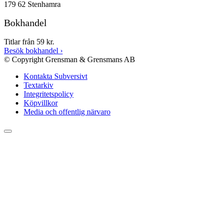
179 62 Stenhamra
Bokhandel
Titlar från 59 kr.
Besök bokhandel
›
© Copyright Grensman & Grensmans AB
Kontakta Subversivt
Textarkiv
Integritetspolicy
Köpvillkor
Media och offentlig närvaro
Rulla
till
toppen