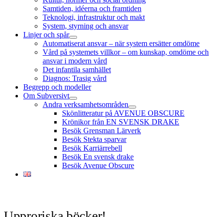
Samtiden, idéerna och framtiden
Teknologi, infrastruktur och makt
System, styrning och ansvar
Linjer och spår
öppna
Automatiserat ansvar – när system ersätter omdöme
meny
Vård på systemets villkor – om kunskap, omdöme och
ansvar i modern vård
Det infantila samhället
Diagnos: Trasig vård
Begrepp och modeller
Om Subversivt
öppna
Andra verksamhetsområden
meny
öppna
Skönlitteratur på AVENUE OBSCURE
meny
Krönikor från EN SVENSK DRAKE
Besök Grensman Lärverk
Besök Stekta sparvar
Besök Karriärrebell
Besök En svensk drake
Besök Avenue Obscure
Upproriska böcker!