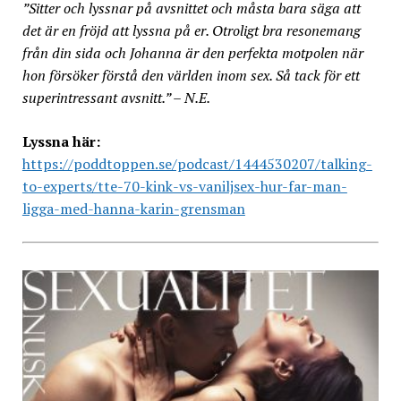
”Sitter och lyssnar på avsnittet och måsta bara säga att
det är en fröjd att lyssna på er. Otroligt bra resonemang
från din sida och Johanna är den perfekta motpolen när
hon försöker förstå den världen inom sex. Så tack för ett
superintressant avsnitt.” – N.E.
Lyssna här:
https://poddtoppen.se/podcast/1444530207/talking-
to-experts/tte-70-kink-vs-vaniljsex-hur-far-man-
ligga-med-hanna-karin-grensman