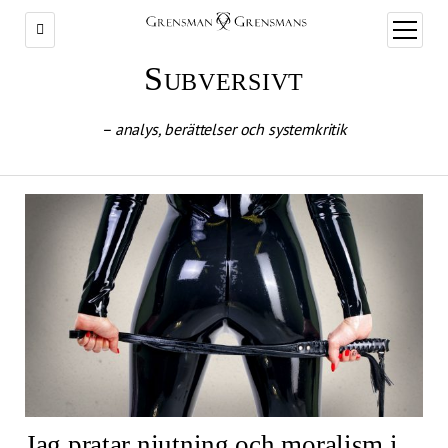
öppna
meny
Subversivt
– analys, berättelser och systemkritik
Jag pratar njutning och moralism i