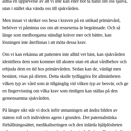
alltså en upplevelse av att vi inte kan eller bör ta hand om oss själva,
utan i stället ska vända oss till sjukvården.
Men innan vi skriker oss hesa i kraven på en utökad primärvård,
behöver vi påminna oss om att resurserna är begränsade. Och så
länge som medborgarna ständigt kräver mer och bättre, kan
lösningen inte återfinnas i att möta dessa krav.
Om vi kan erkänna att patienten inte alltid vet bäst, kan sjukvården
identifiera dem som kommer till akuten utan ett akut vårdbehov och
erbjuda dem en tid hos primärvården. Sedan kan de, vänligt men
bestämt, visas på dörren. Detta skulle tydliggöra för allmänheten
vilken typ av vård som är tillgänglig vid vilken typ av besvär, och ge
en fingervisning om vilka krav som rimligen kan ställas på den
gemensamma sjukvården.
På längre sikt står vi dock inför utmaningen att ändra bilden av
statens roll och individens agens i grunden. Det paternalistiska
förhållningssättet, medikaliseringen och den inlärda hjälplösheten