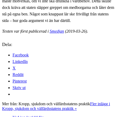
måste motverkas, om vi inte ska drunkna i vårdbehov. Detta skulle
dock kräva att staten släpper greppet om medborgarna och låter dem
stå på egna ben. Något som knappast lär ske frivilligt från statens
sida – hur goda argument vi än har därtill.
Texten var först publicerad i
Smedjan
(2019-03-26).
Dela:
Facebook
LinkedIn
X
Reddit
Pinterest
Skriv ut
Mer från:
Kropp, sjukdom och välfärdsstatens praktik
Fler inlägg i
Kropp, sjukdom och välfärdsstatens praktik »