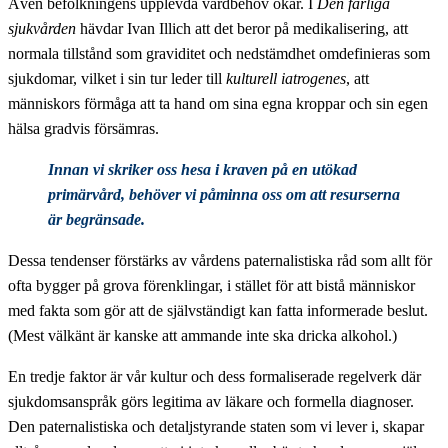
Även befolkningens upplevda vårdbehov ökar. I
Den farliga
sjukvården
hävdar Ivan Illich att det beror på medikalisering, att
normala tillstånd som graviditet och nedstämdhet omdefinieras som
sjukdomar, vilket i sin tur leder till
kulturell iatrogenes
, att
människors förmåga att ta hand om sina egna kroppar och sin egen
hälsa gradvis försämras.
Innan vi skriker oss hesa i kraven på en utökad
primärvård, behöver vi påminna oss om att resurserna
är begränsade.
Dessa tendenser förstärks av vårdens paternalistiska råd som allt för
ofta bygger på grova förenklingar, i stället för att bistå människor
med fakta som gör att de självständigt kan fatta informerade beslut.
(Mest välkänt är kanske att ammande inte ska dricka alkohol.)
En tredje faktor är vår kultur och dess formaliserade regelverk där
sjukdomsanspråk görs legitima av läkare och formella diagnoser.
Den paternalistiska och detaljstyrande staten som vi lever i, skapar