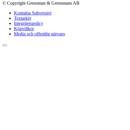
© Copyright Grensman & Grensmans AB
Kontakta Subversivt
Textarkiv
Integritetspolicy
Köpvillkor
Media och offentlig närvaro
Rulla
till
toppen