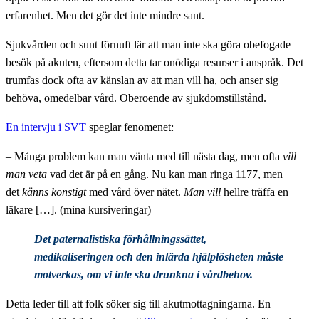
erfarenhet. Men det gör det inte mindre sant.
Sjukvården och sunt förnuft lär att man inte ska göra obefogade
besök på akuten, eftersom detta tar onödiga resurser i anspråk. Det
trumfas dock ofta av känslan av att man vill ha, och anser sig
behöva, omedelbar vård. Oberoende av sjukdomstillstånd.
En intervju i SVT
speglar fenomenet:
– Många problem kan man vänta med till nästa dag, men ofta
vill
man veta
vad det är på en gång. Nu kan man ringa 1177, men
det
känns konstigt
med vård över nätet.
Man vill
hellre träffa en
läkare […]. (mina kursiveringar)
Det paternalistiska förhållningssättet,
medikaliseringen och den inlärda hjälplösheten måste
motverkas, om vi inte ska drunkna i vårdbehov.
Detta leder till att folk söker sig till akutmottagningarna. En