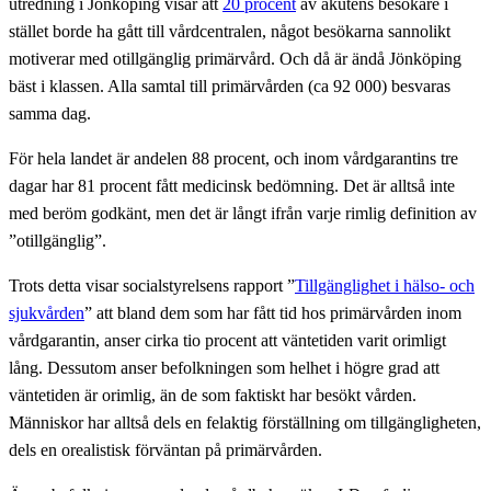
utredning i Jönköping visar att
20 procent
av akutens besökare i
stället borde ha gått till vårdcentralen, något besökarna sannolikt
motiverar med otillgänglig primärvård. Och då är ändå Jönköping
bäst i klassen. Alla samtal till primärvården (ca 92 000) besvaras
samma dag.
För hela landet är andelen 88 procent, och inom vårdgarantins tre
dagar har 81 procent fått medicinsk bedömning. Det är alltså inte
med beröm godkänt, men det är långt ifrån varje rimlig definition av
”otillgänglig”.
Trots detta visar socialstyrelsens rapport ”
Tillgänglighet i hälso- och
sjukvården
” att bland dem som har fått tid hos primärvården inom
vårdgarantin, anser cirka tio procent att väntetiden varit orimligt
lång. Dessutom anser befolkningen som helhet i högre grad att
väntetiden är orimlig, än de som faktiskt har besökt vården.
Människor har alltså dels en felaktig förställning om tillgängligheten,
dels en orealistisk förväntan på primärvården.