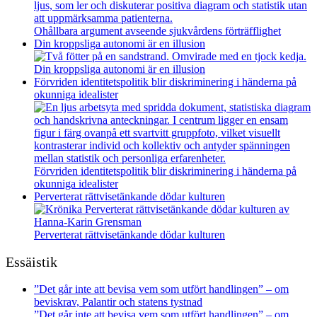
Ohållbara argument avseende sjukvårdens förträfflighet
Din kroppsliga autonomi är en illusion
Din kroppsliga autonomi är en illusion
Förvriden identitetspolitik blir diskriminering i händerna på
okunniga idealister
Förvriden identitetspolitik blir diskriminering i händerna på
okunniga idealister
Perverterat rättvisetänkande dödar kulturen
Perverterat rättvisetänkande dödar kulturen
Essäistik
”Det går inte att bevisa vem som utfört handlingen” – om
beviskrav, Palantir och statens tystnad
”Det går inte att bevisa vem som utfört handlingen” – om