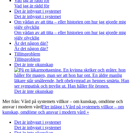
Vad jag är rädd för
Vad jag är rädd för
Det är inbyggt i systemet
Det är inbyggt i systemet
Om vådan av att titta – eller historien om hur jag gjorde mig
själv olycklig
Om vådan av att titta – eller historien om hur jag gjorde mig
själv olycklig
Är det någon där?
Är det någon där?
Tillitsproblem
Tillitsproblem
Det är inte okunskap
Det är inte okunskap
Mer från:
Vård på systemets villkor – om kunskap, omdöme och
ansvar i modern vård
Fler inlägg i Vård på systemets villkor – om
kunskap, omdöme och ansvar i modern vård »
Det är inbyggt i systemet
Det är inbyggt i systemet
Det är inte okunskap