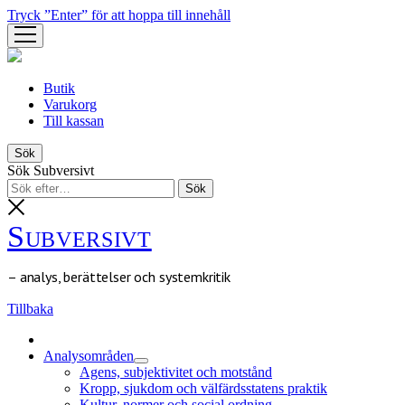
Tryck ”Enter” för att hoppa till innehåll
öppna
meny
Butik
Varukorg
Till kassan
Sök
Sök Subversivt
Subversivt
– analys, berättelser och systemkritik
Tillbaka
Analysområden
öppna
Agens, subjektivitet och motstånd
meny
Kropp, sjukdom och välfärdsstatens praktik
Kultur, normer och social ordning