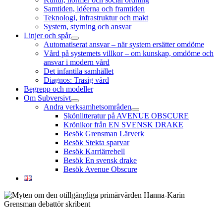
Samtiden, idéerna och framtiden
Teknologi, infrastruktur och makt
System, styrning och ansvar
Linjer och spår
öppna
Automatiserat ansvar – när system ersätter omdöme
meny
Vård på systemets villkor – om kunskap, omdöme och
ansvar i modern vård
Det infantila samhället
Diagnos: Trasig vård
Begrepp och modeller
Om Subversivt
öppna
Andra verksamhetsområden
meny
öppna
Skönlitteratur på AVENUE OBSCURE
meny
Krönikor från EN SVENSK DRAKE
Besök Grensman Lärverk
Besök Stekta sparvar
Besök Karriärrebell
Besök En svensk drake
Besök Avenue Obscure