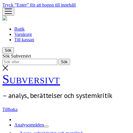
Tryck ”Enter” för att hoppa till innehåll
öppna
meny
Butik
Varukorg
Till kassan
Sök
Sök Subversivt
Subversivt
– analys, berättelser och systemkritik
Tillbaka
Analysområden
öppna
Agens, subjektivitet och motstånd
meny