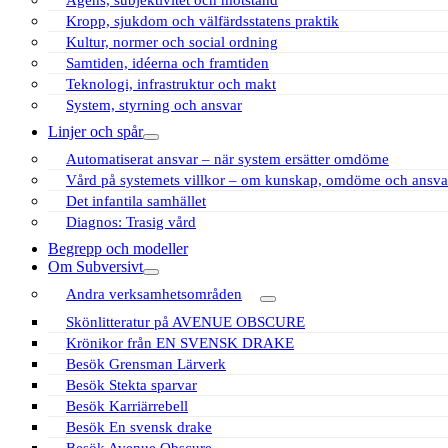
Kropp, sjukdom och välfärdsstatens praktik
Kultur, normer och social ordning
Samtiden, idéerna och framtiden
Teknologi, infrastruktur och makt
System, styrning och ansvar
Linjer och spår
öppna
Automatiserat ansvar – när system ersätter omdöme
meny
Vård på systemets villkor – om kunskap, omdöme och ansva
Det infantila samhället
Diagnos: Trasig vård
Begrepp och modeller
Om Subversivt
öppna
Andra verksamhetsområden
meny
öppna
Skönlitteratur på AVENUE OBSCURE
meny
Krönikor från EN SVENSK DRAKE
Besök Grensman Lärverk
Besök Stekta sparvar
Besök Karriärrebell
Besök En svensk drake
Besök Avenue Obscure