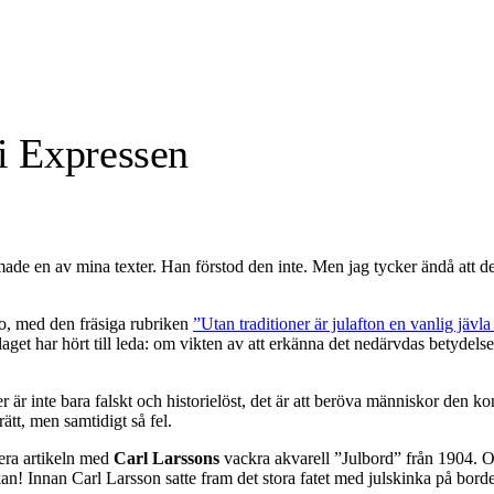
i Expressen
e en av mina texter. Han förstod den inte. Men jag tycker ändå att det 
o, med den fräsiga rubriken
”Utan traditioner är julafton en vanlig jäv
t har hört till leda: om vikten av att erkänna det nedärvdas betydelse 
oner är inte bara falskt och historielöst, det är att beröva människor den
tt, men samtidigt så fel.
rera artikeln med
Carl Larssons
vackra akvarell ”Julbord” från 1904. Om 
an! Innan Carl Larsson satte fram det stora fatet med julskinka på borde