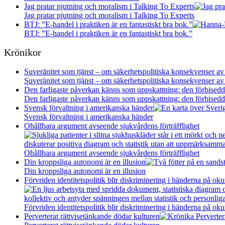
Jag pratar njutning och moralism i Talking To Experts
Jag pratar njutning och moralism i Talking To Experts
BTJ: ”E-handel i praktiken är en fantastiskt bra bok.”
BTJ: ”E-handel i praktiken är en fantastiskt bra bok.”
Krönikor
Suveränitet som tjänst – om säkerhetspolitiska konsekvenser av
Suveränitet som tjänst – om säkerhetspolitiska konsekvenser av
Den farligaste påverkan känns som uppskattning: den förbisedda
Den farligaste påverkan känns som uppskattning: den förbisedda
Svensk förvaltning i amerikanska händer
Svensk förvaltning i amerikanska händer
Ohållbara argument avseende sjukvårdens förträfflighet
Ohållbara argument avseende sjukvårdens förträfflighet
Din kroppsliga autonomi är en illusion
Din kroppsliga autonomi är en illusion
Förvriden identitetspolitik blir diskriminering i händerna på oku
Förvriden identitetspolitik blir diskriminering i händerna på oku
Perverterat rättvisetänkande dödar kulturen