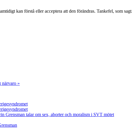
amtidigt kan förstå eller acceptera att den förändras. Tankefel, som sagt
g närvaro »
verigesyndromet
verigesyndromet