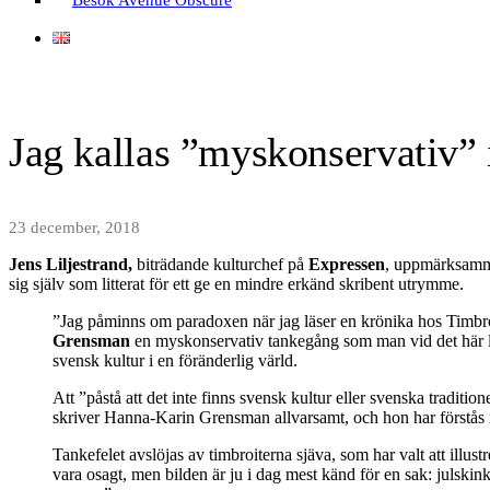
Jag kallas ”myskonservativ” 
23 december, 2018
Jens Liljestrand,
biträdande kulturchef på
Expressen
, uppmärksammad
sig själv som litterat för ett ge en mindre erkänd skribent utrymme.
”Jag påminns om paradoxen när jag läser en krönika hos Timbr
Grensman
en myskonservativ tankegång som man vid det här lage
svensk kultur i en föränderlig värld.
Att ”påstå att det inte finns svensk kultur eller svenska traditi
skriver Hanna-Karin Grensman allvarsamt, och hon har förstås rä
Tankefelet avslöjas av timbroiterna sjäva, som har valt att illust
vara osagt, men bilden är ju i dag mest känd för en sak: julskink