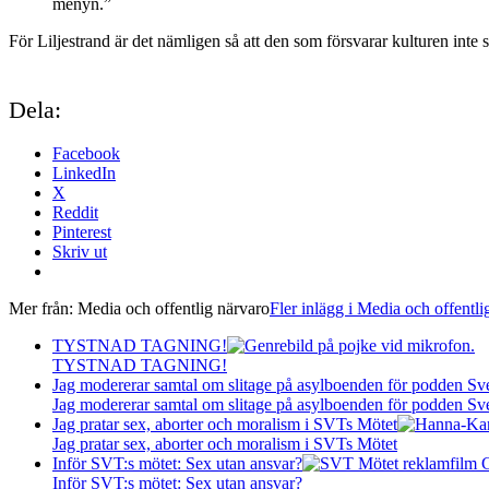
menyn.”
För Liljestrand är det nämligen så att den som försvarar kulturen inte s
Dela:
Facebook
LinkedIn
X
Reddit
Pinterest
Skriv ut
Mer från:
Media och offentlig närvaro
Fler inlägg i Media och offentli
TYSTNAD TAGNING!
TYSTNAD TAGNING!
Jag modererar samtal om slitage på asylboenden för podden S
Jag modererar samtal om slitage på asylboenden för podden S
Jag pratar sex, aborter och moralism i SVTs Mötet
Jag pratar sex, aborter och moralism i SVTs Mötet
Inför SVT:s mötet: Sex utan ansvar?
Inför SVT:s mötet: Sex utan ansvar?