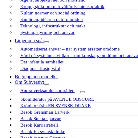
Kropp, sjukdom och välfärdsstatens praktik
Kultur, normer och social ordning
Samtiden, idéerna och framtiden
Teknologi, infrastruktur och makt
System, styrning och ansvar
Linjer och spår
öppna
Automatiserat ansvar – när system ersätter omdöme
meny
Vård på systemets villkor – om kunskap, omdöme och ansva
Det infantila samhället
Diagnos: Trasig vård
Begrepp och modeller
Om Subversivt
öppna
Andra verksamhetsområden
meny
öppna
Skönlitteratur på AVENUE OBSCURE
meny
Krönikor från EN SVENSK DRAKE
Besök Grensman Lärverk
Besök Stekta sparvar
Besök Karriärrebell
Besök En svensk drake
Besök Avenue Obscure