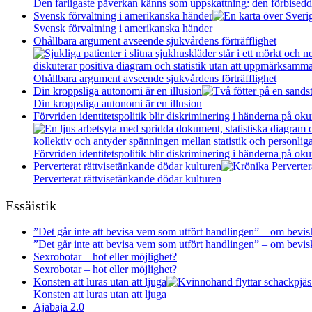
Den farligaste påverkan känns som uppskattning: den förbisedda
Svensk förvaltning i amerikanska händer
Svensk förvaltning i amerikanska händer
Ohållbara argument avseende sjukvårdens förträfflighet
Ohållbara argument avseende sjukvårdens förträfflighet
Din kroppsliga autonomi är en illusion
Din kroppsliga autonomi är en illusion
Förvriden identitetspolitik blir diskriminering i händerna på oku
Förvriden identitetspolitik blir diskriminering i händerna på oku
Perverterat rättvisetänkande dödar kulturen
Perverterat rättvisetänkande dödar kulturen
Essäistik
”Det går inte att bevisa vem som utfört handlingen” – om bevisk
”Det går inte att bevisa vem som utfört handlingen” – om bevisk
Sexrobotar – hot eller möjlighet?
Sexrobotar – hot eller möjlighet?
Konsten att luras utan att ljuga
Konsten att luras utan att ljuga
Ajabaja 2.0