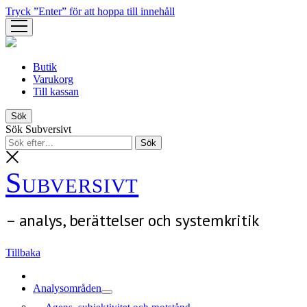
Tryck ”Enter” för att hoppa till innehåll
öppna
meny
Butik
Varukorg
Till kassan
Sök
Sök Subversivt
Subversivt
– analys, berättelser och systemkritik
Tillbaka
Analysområden
öppna
Agens, subjektivitet och motstånd
meny