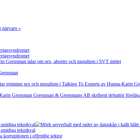
g närvaro »
verigesyndromet
verigesyndromet
 smidiga teknikval
 smidiga teknikval
 korruptionen i offentlig sektor