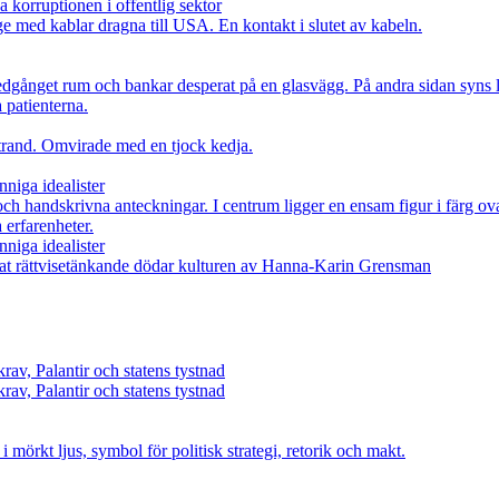
 korruptionen i offentlig sektor
nniga idealister
nniga idealister
rav, Palantir och statens tystnad
rav, Palantir och statens tystnad