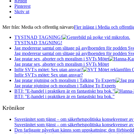
Reddit
Pinterest
Skriv ut
Mer från:
Media och offentlig närvaro
Fler inlägg i Media och offentli
TYSTNAD TAGNING!
TYSTNAD TAGNING!
Jag modererar samtal om slitage på asylboenden för podden S
Jag modererar samtal om slitage på asylboenden för podden S
Jag pratar sex, aborter och moralism i SVTs Mötet
Jag pratar sex, aborter och moralism i SVTs Mötet
Inför SVT:s mötet: Sex utan ansvar?
Inför SVT:s mötet: Sex utan ansvar?
Jag pratar njutning och moralism i Talking To Experts
Jag pratar njutning och moralism i Talking To Experts
BTJ: ”E-handel i praktiken är en fantastiskt bra bok.”
BTJ: ”E-handel i praktiken är en fantastiskt bra bok.”
Krönikor
Suveränitet som tjänst – om säkerhetspolitiska konsekvenser av
Suveränitet som tjänst – om säkerhetspolitiska konsekvenser av
Den farligaste påverkan känns som uppskattning: den förbisedda