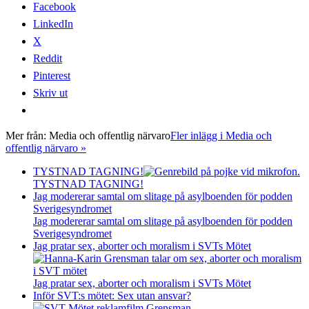
Facebook
LinkedIn
X
Reddit
Pinterest
Skriv ut
Mer från:
Media och offentlig närvaro
Fler inlägg i Media och
offentlig närvaro »
TYSTNAD TAGNING!
TYSTNAD TAGNING!
Jag modererar samtal om slitage på asylboenden för podden
Sverigesyndromet
Jag modererar samtal om slitage på asylboenden för podden
Sverigesyndromet
Jag pratar sex, aborter och moralism i SVTs Mötet
Jag pratar sex, aborter och moralism i SVTs Mötet
Inför SVT:s mötet: Sex utan ansvar?