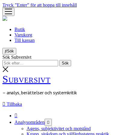
Tryck ”Enter” för att hoppa till innehåll
öppna
meny
Butik
Varukorg
Till kassan
Sök
Sök Subversivt
Subversivt
– analys, berättelser och systemkritik
Tillbaka
öppna
Analysområden
meny
Agens, subjektivitet och motstånd
Kropp, sjukdom och välfärdsstatens praktik