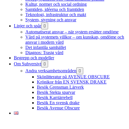
Kultur, normer och social ordning
Samtiden, idéerna och framtiden
Teknologi, infrastruktur och makt
System, styrning och ansvar
öppna
Linjer och spår
meny
Automatiserat ansvar – när system ersätter omdöme
Vård på systemets villkor – om kunskap, omdöme och
ansvar i modern vård
Det infantila samhället
Diagnos: Trasig vård
Begrepp och modeller
öppna
Om Subversivt
meny
öppna
Andra verksamhetsområden
meny
Skönlitteratur på AVENUE OBSCURE
Krönikor från EN SVENSK DRAKE
Besök Grensman Lärverk
Besök Stekta sparvar
Besök Karriärrebell
Besök En svensk drake
Besök Avenue Obscure