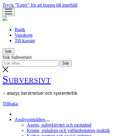
Tryck ”Enter” för att hoppa till innehåll
öppna
meny
Butik
Varukorg
Till kassan
Sök
Sök Subversivt
Subversivt
– analys, berättelser och systemkritik
Tillbaka
Analysområden
öppna
Agens, subjektivitet och motstånd
meny
Kropp, sjukdom och välfärdsstatens praktik
Kultur, normer och social ordning