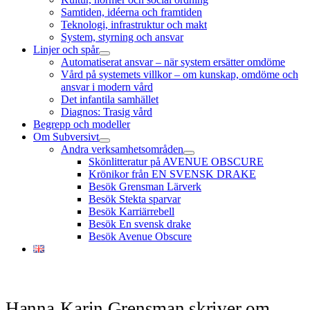
Samtiden, idéerna och framtiden
Teknologi, infrastruktur och makt
System, styrning och ansvar
Linjer och spår
öppna
Automatiserat ansvar – när system ersätter omdöme
meny
Vård på systemets villkor – om kunskap, omdöme och
ansvar i modern vård
Det infantila samhället
Diagnos: Trasig vård
Begrepp och modeller
Om Subversivt
öppna
Andra verksamhetsområden
meny
öppna
Skönlitteratur på AVENUE OBSCURE
meny
Krönikor från EN SVENSK DRAKE
Besök Grensman Lärverk
Besök Stekta sparvar
Besök Karriärrebell
Besök En svensk drake
Besök Avenue Obscure
Hanna-Karin Grensman skriver om