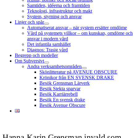
Samtiden, idéerna och framtiden
Teknologi, infrastruktur och makt
System, styrning och ansvar
Linjer och spår
öppna
Automatiserat ansvar – när system ersätter omdöme
meny
Vård på systemets villkor – om kunskap, omdöme och
ansvar i modern vård
Det infantila samhället
Diagnos: Trasig vård
Begrepp och modeller
Om Subversivt
öppna
Andra verksamhetsområden
meny
öppna
Skönlitteratur på AVENUE OBSCURE
meny
Krönikor från EN SVENSK DRAKE
Besök Grensman Lärverk
Besök Stekta sparvar
Besök Karriärrebell
Besök En svensk drake
Besök Avenue Obscure
Hanna-Karin Grensman invald som