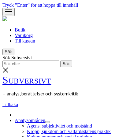
Tryck ”Enter” för att hoppa till innehåll
öppna
meny
Butik
Varukorg
Till kassan
Sök
Sök Subversivt
Subversivt
– analys, berättelser och systemkritik
Tillbaka
Analysområden
öppna
Agens, subjektivitet och motstånd
meny
Kropp, sjukdom och välfärdsstatens praktik
Kultur, normer och social ordning