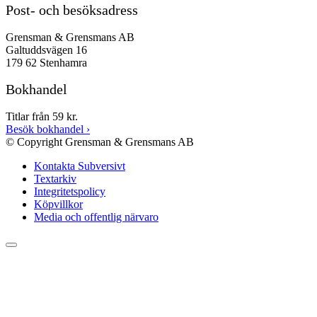
Post- och besöksadress
Grensman & Grensmans AB
Galtuddsvägen 16
179 62 Stenhamra
Bokhandel
Titlar från 59 kr.
Besök bokhandel
›
© Copyright Grensman & Grensmans AB
Kontakta Subversivt
Textarkiv
Integritetspolicy
Köpvillkor
Media och offentlig närvaro
Rulla
till
toppen