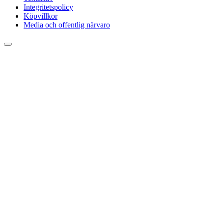
Integritetspolicy
Köpvillkor
Media och offentlig närvaro
Rulla
till
toppen