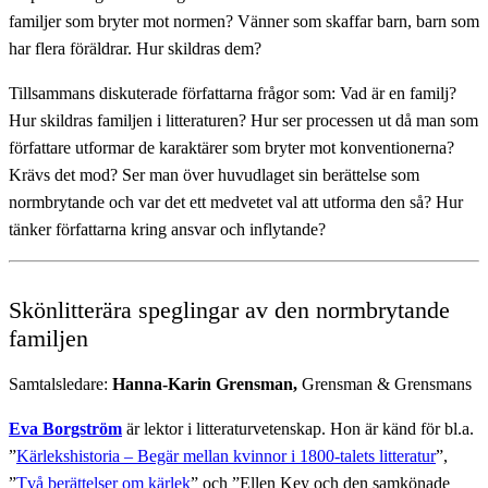
familjer som bryter mot normen? Vänner som skaffar barn, barn som
har flera föräldrar. Hur skildras dem?
Tillsammans diskuterade författarna frågor som: Vad är en familj?
Hur skildras familjen i litteraturen? Hur ser processen ut då man som
författare utformar de karaktärer som bryter mot konventionerna?
Krävs det mod? Ser man över huvudlaget sin berättelse som
normbrytande och var det ett medvetet val att utforma den så? Hur
tänker författarna kring ansvar och inflytande?
Skönlitterära speglingar av den normbrytande
familjen
Samtalsledare:
Hanna-Karin Grensman,
Grensman & Grensmans
Eva Borgström
är lektor i litteraturvetenskap. Hon är känd för bl.a.
”
Kärlekshistoria – Begär mellan kvinnor i 1800-talets litteratur
”,
”
Två berättelser om kärlek
” och ”Ellen Key och den samkönade