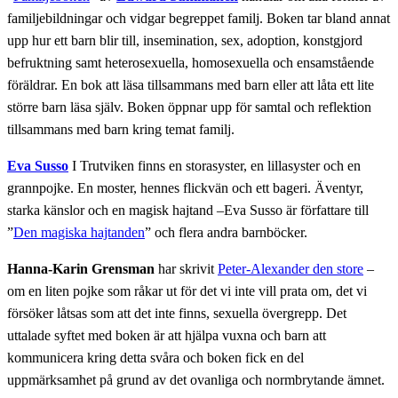
familjebildningar och vidgar begreppet familj. Boken tar bland annat
upp hur ett barn blir till, insemination, sex, adoption, konstgjord
befruktning samt heterosexuella, homosexuella och ensamstående
föräldrar. En bok att läsa tillsammans med barn eller att låta ett lite
större barn läsa själv. Boken öppnar upp för samtal och reflektion
tillsammans med barn kring temat familj.
Eva Susso
I Trutviken finns en storasyster, en lillasyster och en
grannpojke. En moster, hennes flickvän och ett bageri. Äventyr,
starka känslor och en magisk hajtand –Eva Susso är författare till
”
Den magiska hajtanden
” och flera andra barnböcker.
Hanna-Karin Grensman
har skrivit
Peter-Alexander den store
–
om en liten pojke som råkar ut för det vi inte vill prata om, det vi
försöker låtsas som att det inte finns, sexuella övergrepp. Det
uttalade syftet med boken är att hjälpa vuxna och barn att
kommunicera kring detta svåra och boken fick en del
uppmärksamhet på grund av det ovanliga och normbrytande ämnet.