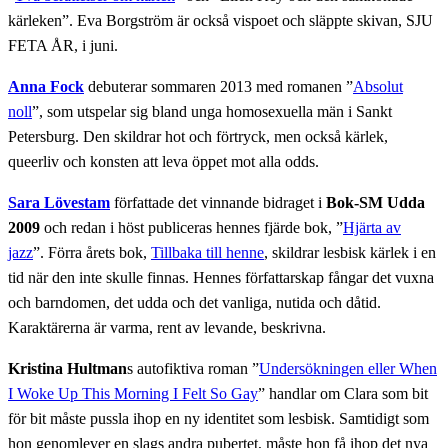
kärleken”. Eva Borgström är också vispoet och släppte skivan, SJU
FETA ÅR, i juni.
Anna Fock
debuterar sommaren 2013 med romanen ”
Absolut
noll
”, som utspelar sig bland unga homosexuella män i Sankt
Petersburg. Den skildrar hot och förtryck, men också kärlek,
queerliv och konsten att leva öppet mot alla odds.
Sara Lövestam
författade det vinnande bidraget i
Bok-SM Udda
2009
och redan i höst publiceras hennes fjärde bok, ”
Hjärta av
jazz
”. Förra årets bok,
Tillbaka till henne
, skildrar lesbisk kärlek i en
tid när den inte skulle finnas. Hennes författarskap fångar det vuxna
och barndomen, det udda och det vanliga, nutida och dåtid.
Karaktärerna är varma, rent av levande, beskrivna.
Kristina Hultman
s autofiktiva roman ”
Undersökningen eller When
I Woke Up This Morning I Felt So Gay
” handlar om Clara som bit
för bit måste pussla ihop en ny identitet som lesbisk. Samtidigt som
hon genomlever en slags andra pubertet, måste hon få ihop det nya