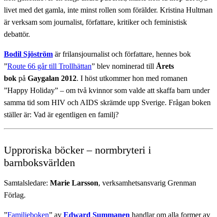
livet med det gamla, inte minst rollen som förälder. Kristina Hultman
är verksam som journalist, författare, kritiker och feministisk
debattör.
Bodil Sjöström
är frilansjournalist och författare, hennes bok
”
Route 66 går till Trollhättan
” blev nominerad till
Årets
bok
på
Gaygalan 2012
. I höst utkommer hon med romanen
”Happy Holiday” – om två kvinnor som valde att skaffa barn under
samma tid som HIV och AIDS skrämde upp Sverige. Frågan boken
ställer är: Vad är egentligen en familj?
Upproriska böcker – normbryteri i
barnboksvärlden
Samtalsledare:
Marie Larsson
, verksamhetsansvarig Grenman
Förlag.
”
Familjeboken
” av
Edward Summanen
handlar om alla former av