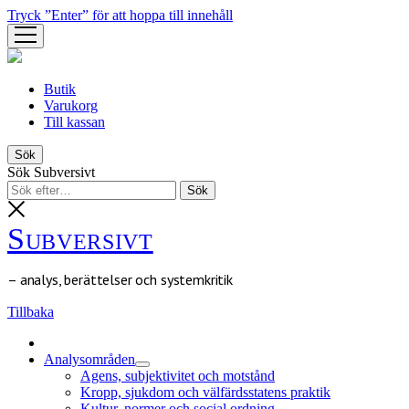
Tryck ”Enter” för att hoppa till innehåll
öppna
meny
Butik
Varukorg
Till kassan
Sök
Sök Subversivt
Subversivt
– analys, berättelser och systemkritik
Tillbaka
Analysområden
öppna
Agens, subjektivitet och motstånd
meny
Kropp, sjukdom och välfärdsstatens praktik
Kultur, normer och social ordning