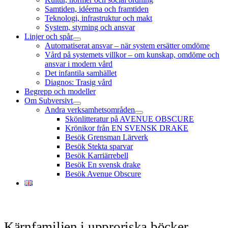
Samtiden, idéerna och framtiden
Teknologi, infrastruktur och makt
System, styrning och ansvar
Linjer och spår
öppna
Automatiserat ansvar – när system ersätter omdöme
meny
Vård på systemets villkor – om kunskap, omdöme och
ansvar i modern vård
Det infantila samhället
Diagnos: Trasig vård
Begrepp och modeller
Om Subversivt
öppna
Andra verksamhetsområden
meny
öppna
Skönlitteratur på AVENUE OBSCURE
meny
Krönikor från EN SVENSK DRAKE
Besök Grensman Lärverk
Besök Stekta sparvar
Besök Karriärrebell
Besök En svensk drake
Besök Avenue Obscure
Kärnfamiljen i upproriska böcker –