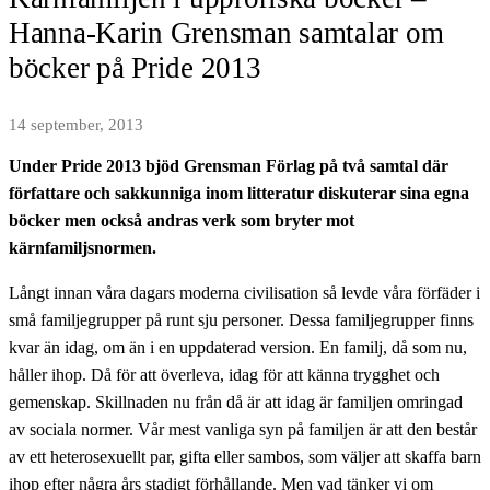
Hanna-Karin Grensman samtalar om
böcker på Pride 2013
14 september, 2013
Under Pride 2013 bjöd Grensman Förlag på två samtal där
författare och sakkunniga inom litteratur diskuterar sina egna
böcker men också andras verk som bryter mot
kärnfamiljsnormen.
Långt innan våra dagars moderna civilisation så levde våra förfäder i
små familjegrupper på runt sju personer. Dessa familjegrupper finns
kvar än idag, om än i en uppdaterad version. En familj, då som nu,
håller ihop. Då för att överleva, idag för att känna trygghet och
gemenskap. Skillnaden nu från då är att idag är familjen omringad
av sociala normer. Vår mest vanliga syn på familjen är att den består
av ett heterosexuellt par, gifta eller sambos, som väljer att skaffa barn
ihop efter några års stadigt förhållande. Men vad tänker vi om