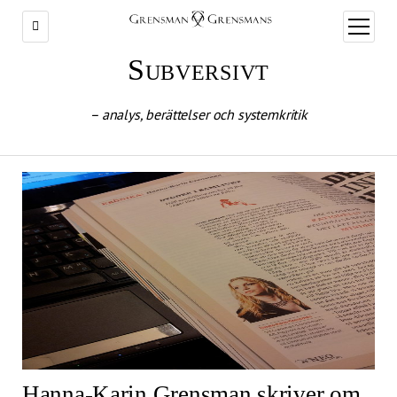
öppna
meny
Subversivt
– analys, berättelser och systemkritik
Hanna-Karin Grensman skriver om