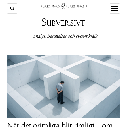
öppna
meny
Subversivt
– analys, berättelser och systemkritik
När det orimliga blir rimligt – om