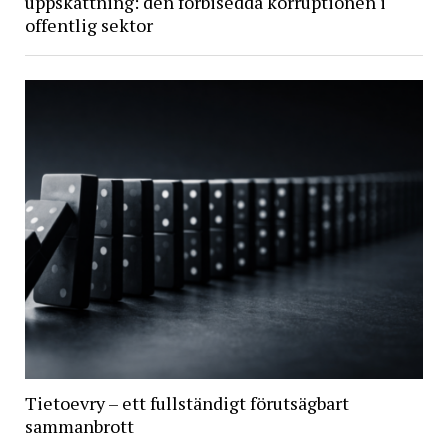
uppskattning: den förbisedda korruptionen i
offentlig sektor
Tietoevry – ett fullständigt förutsägbart
sammanbrott