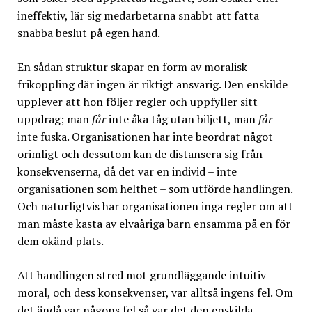
ineffektiv, lär sig medarbetarna snabbt att fatta
snabba beslut på egen hand.
En sådan struktur skapar en form av moralisk
frikoppling där ingen är riktigt ansvarig. Den enskilde
upplever att hon följer regler och uppfyller sitt
uppdrag; man
får
inte åka tåg utan biljett, man
får
inte fuska. Organisationen har inte beordrat något
orimligt och dessutom kan de distansera sig från
konsekvenserna, då det var en individ – inte
organisationen som helthet – som utförde handlingen.
Och naturligtvis har organisationen inga regler om att
man måste kasta av elvaåriga barn ensamma på en för
dem okänd plats.
Att handlingen stred mot grundläggande intuitiv
moral, och dess konsekvenser, var alltså ingens fel. Om
det ändå var någons fel så var det den enskilda