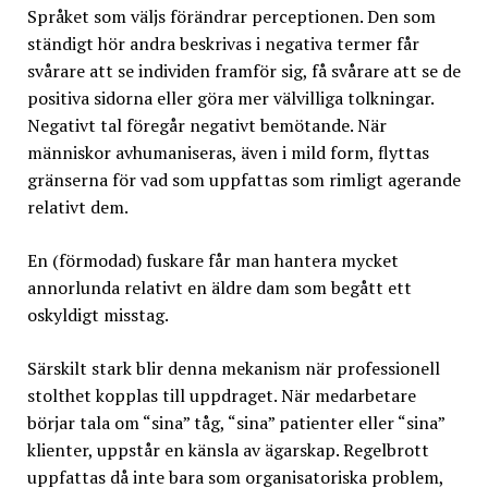
Språket som väljs förändrar perceptionen. Den som
ständigt hör andra beskrivas i negativa termer får
svårare att se individen framför sig, få svårare att se de
positiva sidorna eller göra mer välvilliga tolkningar.
Negativt tal föregår negativt bemötande. När
människor avhumaniseras, även i mild form, flyttas
gränserna för vad som uppfattas som rimligt agerande
relativt dem.
En (förmodad) fuskare får man hantera mycket
annorlunda relativt en äldre dam som begått ett
oskyldigt misstag.
Särskilt stark blir denna mekanism när professionell
stolthet kopplas till uppdraget. När medarbetare
börjar tala om “sina” tåg, “sina” patienter eller “sina”
klienter, uppstår en känsla av ägarskap. Regelbrott
uppfattas då inte bara som organisatoriska problem,