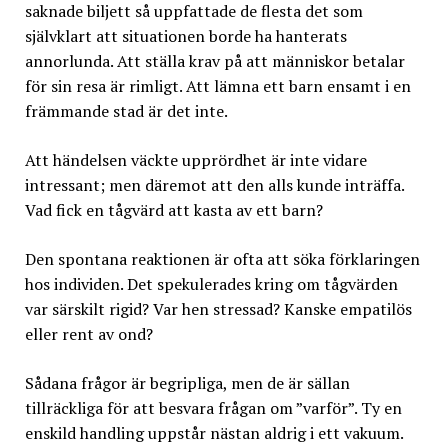
saknade biljett så uppfattade de flesta det som
självklart att situationen borde ha hanterats
annorlunda. Att ställa krav på att människor betalar
för sin resa är rimligt. Att lämna ett barn ensamt i en
främmande stad är det inte.
Att händelsen väckte upprördhet är inte vidare
intressant; men däremot att den alls kunde inträffa.
Vad fick en tågvärd att kasta av ett barn?
Den spontana reaktionen är ofta att söka förklaringen
hos individen. Det spekulerades kring om tågvärden
var särskilt rigid? Var hen stressad? Kanske empatilös
eller rent av ond?
Sådana frågor är begripliga, men de är sällan
tillräckliga för att besvara frågan om ”varför”. Ty en
enskild handling uppstår nästan aldrig i ett vakuum.