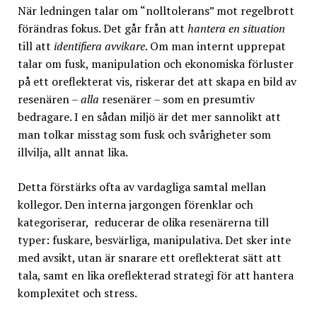
När ledningen talar om “nolltolerans” mot regelbrott
förändras fokus. Det går från att
hantera en situation
till att
identifiera avvikare
. Om man internt upprepat
talar om fusk, manipulation och ekonomiska förluster
på ett oreflekterat vis, riskerar det att skapa en bild av
resenären –
alla
resenärer – som en presumtiv
bedragare. I en sådan miljö är det mer sannolikt att
man tolkar misstag som fusk och svårigheter som
illvilja, allt annat lika.
Detta förstärks ofta av vardagliga samtal mellan
kollegor. Den interna jargongen förenklar och
kategoriserar, reducerar de olika resenärerna till
typer: fuskare, besvärliga, manipulativa. Det sker inte
med avsikt, utan är snarare ett oreflekterat sätt att
tala, samt en lika oreflekterad strategi för att hantera
komplexitet och stress.