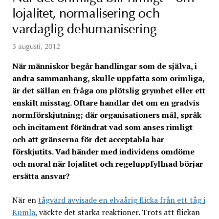
lojalitet, normalisering och
vardaglig dehumanisering
3 augusti, 2012
När människor begår handlingar som de själva, i
andra sammanhang, skulle uppfatta som orimliga,
är det sällan en fråga om plötslig grymhet eller ett
enskilt misstag. Oftare handlar det om en gradvis
normförskjutning; där organisationers mål, språk
och incitament förändrat vad som anses rimligt
och att gränserna för det acceptabla har
förskjutits. Vad händer med individens omdöme
och moral när lojalitet och regeluppfyllnad börjar
ersätta ansvar?
När en
tågvärd avvisade en elvaårig flicka från ett tåg i
Kumla
, väckte det starka reaktioner. Trots att flickan