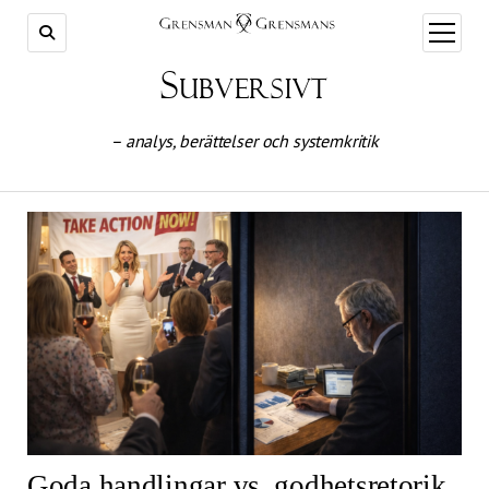
öppna
meny
Subversivt
– analys, berättelser och systemkritik
Goda handlingar vs. godhetsretorik