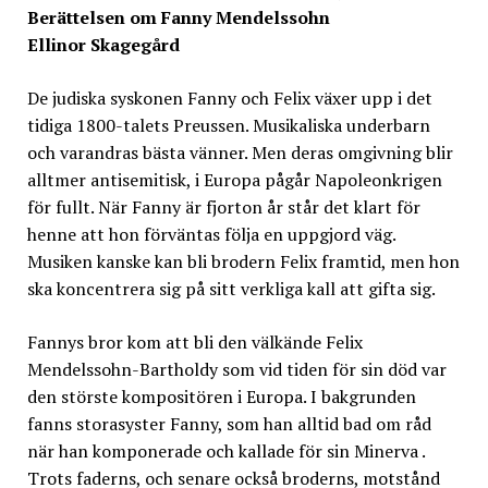
Berättelsen om Fanny Mendelssohn
Ellinor Skagegård
De judiska syskonen Fanny och Felix växer upp i det
tidiga 1800-talets Preussen. Musikaliska underbarn
och varandras bästa vänner. Men deras omgivning blir
alltmer antisemitisk, i Europa pågår Napoleonkrigen
för fullt. När Fanny är fjorton år står det klart för
henne att hon förväntas följa en uppgjord väg.
Musiken kanske kan bli brodern Felix framtid, men hon
ska koncentrera sig på sitt verkliga kall att gifta sig.
Fannys bror kom att bli den välkände Felix
Mendelssohn-Bartholdy som vid tiden för sin död var
den störste kompositören i Europa. I bakgrunden
fanns storasyster Fanny, som han alltid bad om råd
när han komponerade och kallade för sin Minerva .
Trots faderns, och senare också broderns, motstånd